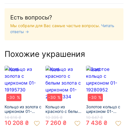
Есть вопросы?
Мы собрали для Вас самые частые вопросы.
Читать
ответы →
Похожие украшения
-30 %
-30 %
-30 %
Кольцо из золота с
Кольцо из
Золотое кольцо с
цирконом 01-
красного с белым
цирконом 01-
19195730
золота с цирконом
19280952
14 616 ₴
10 395 ₴
10 647 ₴
01-200305334
10 208 ₴
7 260 ₴
7 436 ₴