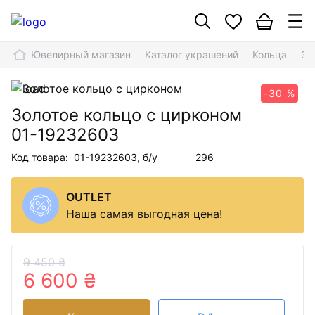
Ювелирный магазин
Каталог украшений
Кольца
Зо
-30 %
Золотое кольцо с цирконом
01-19232603
Код товара:
01-19232603
, б/у
296
OUTLET
Наша самая выгодная цена!
9 450 ₴
6 600 ₴