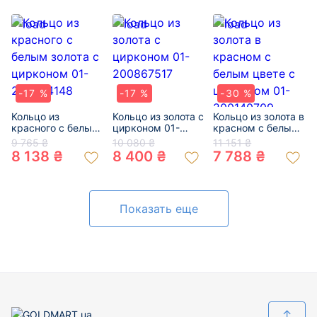
-17 %
-17 %
-30 %
Кольцо из
Кольцо из золота с
Кольцо из золота в
красного с белым
цирконом 01-
красном с белым
золота с цирконом
200867517
цвете с цирконом
9 765 ₴
10 080 ₴
11 151 ₴
01-200504148
01-200140709
8 138 ₴
8 400 ₴
7 788 ₴
Показать еще
↑