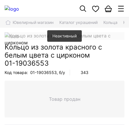
Ювелирный магазин
Каталог украшений
Кольца
Ко
Неактивный
Кольцо из золота красного с
белым цвета с цирконом
01-19036553
Код товара:
01-19036553
, б/у
343
Товар продан