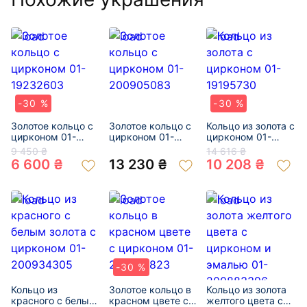
-30 %
-30 %
Золотое кольцо с
Золотое кольцо с
Кольцо из золота с
цирконом 01-
цирконом 01-
цирконом 01-
19232603
200905083
19195730
9 450 ₴
14 616 ₴
6 600 ₴
13 230 ₴
10 208 ₴
-30 %
Кольцо из
Золотое кольцо в
Кольцо из золота
красного с белым
красном цвете с
желтого цвета с