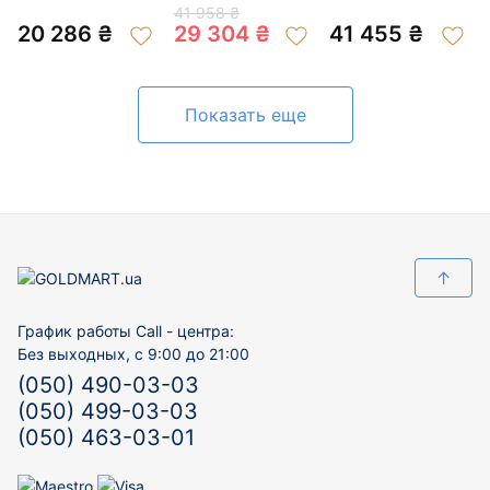
золота с цирконом
цирконом 01-
цирконом и
41 958 ₴
01-200934305
200027823
эмалью 01-
20 286 ₴
29 304 ₴
41 455 ₴
200883396
Показать еще
↑
График работы Call - центра:
Без выходных, с 9:00 до 21:00
(050) 490-03-03
(050) 499-03-03
(050) 463-03-01