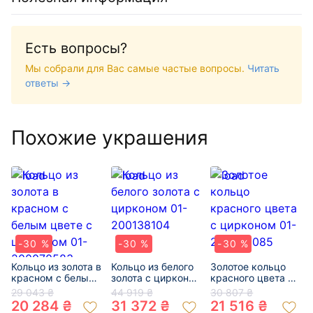
Есть вопросы?
Мы собрали для Вас самые частые вопросы.
Читать
ответы →
Похожие украшения
-30 %
-30 %
-30 %
Кольцо из золота в
Кольцо из белого
Золотое кольцо
красном с белым
золота с цирконом
красного цвета с
цвете с цирконом
01-200138104
цирконом 01-
29 043 ₴
44 919 ₴
30 807 ₴
01-200070583
200058085
20 284 ₴
31 372 ₴
21 516 ₴