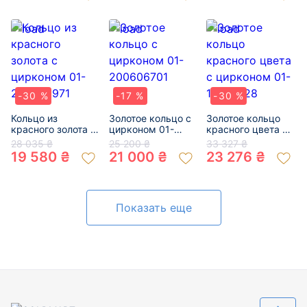
-30 %
-17 %
-30 %
Кольцо из
Золотое кольцо с
Золотое кольцо
красного золота с
цирконом 01-
красного цвета с
цирконом 01-
200606701
цирконом 01-
28 035 ₴
25 200 ₴
33 327 ₴
200046971
19327728
19 580 ₴
21 000 ₴
23 276 ₴
Показать еще