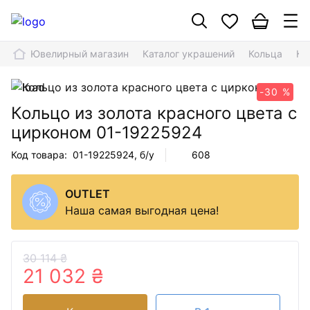
Ювелирный магазин
Каталог украшений
Кольца
Ко
-30 %
Кольцо из золота красного цвета с
цирконом
01-19225924
Код товара:
01-19225924
, б/у
608
OUTLET
Наша самая выгодная цена!
30 114 ₴
21 032 ₴