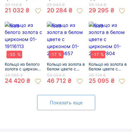
цирконом 01-
цвете с цирконом
200627830
30 114 ₴
29 043 ₴
35 154 ₴
19225924
01-200070583
21 032 ₴
20 284 ₴
29 295 ₴
-30 %
-17 %
-17 %
Кольцо из белого
Кольцо из золота в
Кольцо из золота в
золота с цирконом
белом цвете с
белом цвете с
01-19116113
цирконом 01-
цирконом 01-
34 965 ₴
56 054 ₴
30 114 ₴
200606657
200627804
24 420 ₴
46 712 ₴
25 095 ₴
Показать еще