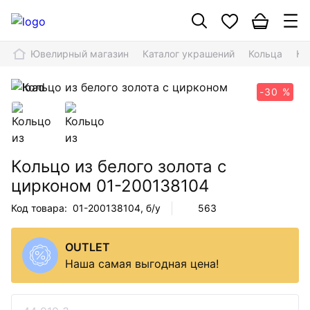
Ювелирный магазин
Каталог украшений
Кольца
Ко
-30 %
Кольцо из белого золота с
цирконом
01-200138104
Код товара:
01-200138104
, б/у
563
OUTLET
Наша самая выгодная цена!