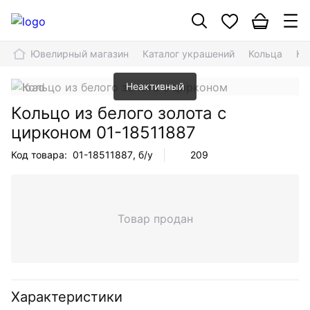
Ювелирный магазин
Каталог украшений
Кольца
Ко
Неактивный
Кольцо из белого золота с
цирконом
01-18511887
Код товара:
01-18511887
, б/у
209
Товар продан
Характеристики