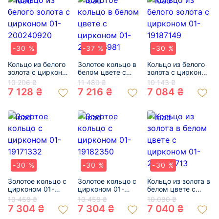
-30 %
-37 %
-30 %
Кольцо из белого
Золотое кольцо в
Кольцо из белого
золота с цирконом
белом цвете с
золота с цирконом
01-200240920
цирконом 01-
01-19187149
10 206 ₴
11 480 ₴
10 143 ₴
200346981
7 128 ₴
7 216 ₴
7 084 ₴
-30 %
-30 %
-30 %
Золотое кольцо с
Золотое кольцо с
Кольцо из золота в
цирконом 01-
цирконом 01-
белом цвете с
19171332
19182350
цирконом 01-
10 458 ₴
10 458 ₴
10 080 ₴
200109713
7 304 ₴
7 304 ₴
7 040 ₴