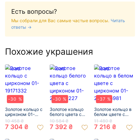
Есть вопросы?
Мы собрали для Вас самые частые вопросы.
Читать
ответы →
Похожие украшения
-30 %
-30 %
-37 %
Золотое кольцо с
Золотое кольцо
Золотое кольцо в
цирконом 01-
белого цвета с
белом цвете с
19171332
цирконом 01-
цирконом 01-
10 458 ₴
10 584 ₴
11 480 ₴
200053227
200346981
7 304 ₴
7 392 ₴
7 216 ₴