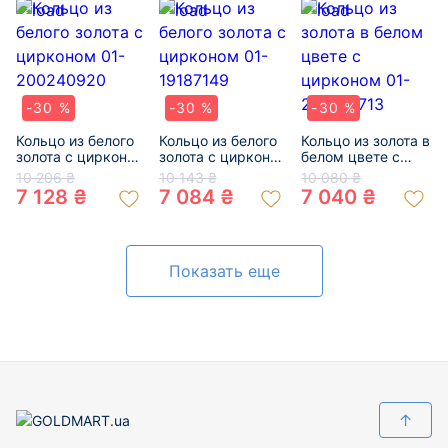
-30 %
-30 %
-30 %
Кольцо из белого
Кольцо из белого
Кольцо из золота в
золота с цирконом
золота с цирконом
белом цвете с
01-200240920
01-19187149
цирконом 01-
10 206 ₴
10 143 ₴
10 080 ₴
200109713
7 128 ₴
7 084 ₴
7 040 ₴
Показать еще
↑