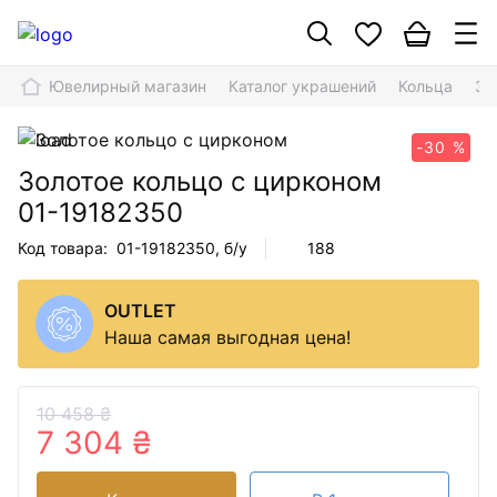
Ювелирный магазин
Каталог украшений
Кольца
Зо
-30 %
Золотое кольцо с цирконом
01-19182350
Код товара:
01-19182350
, б/у
188
OUTLET
Наша самая выгодная цена!
10 458 ₴
7 304 ₴