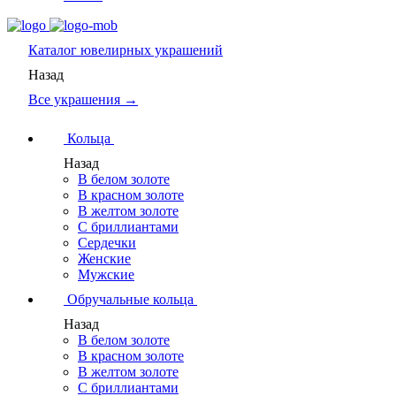
Каталог
ювелирных украшений
Назад
Все украшения →
Кольца
Назад
В белом золоте
В красном золоте
В желтом золоте
С бриллиантами
Сердечки
Женские
Мужские
Обручальные кольца
Назад
В белом золоте
В красном золоте
В желтом золоте
С бриллиантами