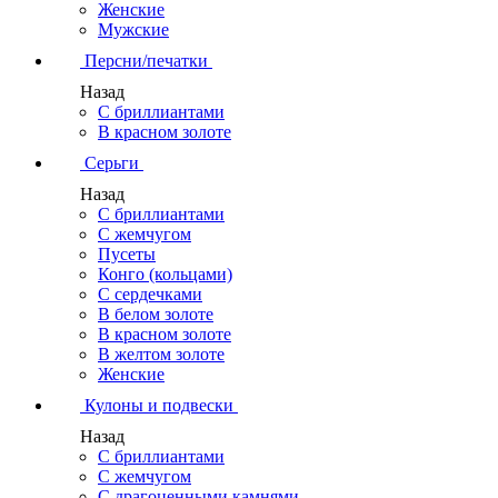
Женские
Мужские
Персни/печатки
Назад
С бриллиантами
В красном золоте
Серьги
Назад
С бриллиантами
С жемчугом
Пусеты
Конго (кольцами)
С сердечками
В белом золоте
В красном золоте
В желтом золоте
Женские
Кулоны и подвески
Назад
С бриллиантами
С жемчугом
С драгоценными камнями