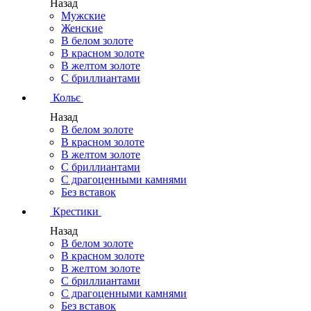
Назад
Мужские
Женские
В белом золоте
В красном золоте
В желтом золоте
С бриллиантами
Кольє
Назад
В белом золоте
В красном золоте
В желтом золоте
С бриллиантами
С драгоценными камнями
Без вставок
Крестики
Назад
В белом золоте
В красном золоте
В желтом золоте
С бриллиантами
С драгоценными камнями
Без вставок