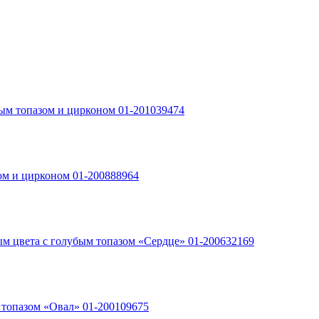
убым топазом и цирконом 01-201039474
зом и цирконом 01-200888964
ым цвета с голубым топазом «Сердце» 01-200632169
 топазом «Овал» 01-200109675