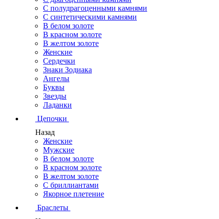
С полудрагоценными камнями
С синтетическими камнями
В белом золоте
В красном золоте
В желтом золоте
Женские
Сердечки
Знаки Зодиака
Ангелы
Буквы
Звезды
Ладанки
Цепочки
Назад
Женские
Мужские
В белом золоте
В красном золоте
В желтом золоте
С бриллиантами
Якорное плетение
Браслеты