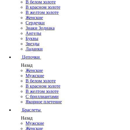
В белом золоте
В красном золоте
В желтом золоте
Женские
Сердечки
Знаки Зодиака
Ангелы
Буквы
Звезды
Ладанки
Цепочки
Назад
Женские
Мужские
В белом золоте
В красном золоте
В желтом золоте
С бриллиантами
Якорное плетение
Браслеты
Назад
Мужские
Женские