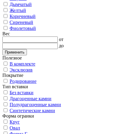
Дымчатый
Желтый
Коричневый
Сиреневый
Фиолетовый
Вес
от
до
Применить
Полезное
В комплекте
Эксклюзив
Покрытие
Родирование
Тип вставки
Без вставки
Драгоценные камни
Полудрагоценные камни
Синтетические камни
Форма огранки
Круг
Овал
Форма Г