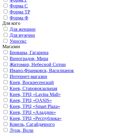
Форма С
Форма ТР
Форма Ф
Для кого
Для женщин
Для мужчин
Унисекс
Магазин
Бровары, Гагарина
Виноградов, Мира
Житомир, Небесной Сотни
Ивано-Франковск, Василианок
Интернет-магазин
Киев, Воскресенский
Киев, Старовокзальная
Киев, ТРЦ «Lavina Mall»
Киев, ТРЦ «OASIS»
Киев, ТРЦ «Smart Plaza»
Киев, ТРЦ «Аладдин»
Киев, ТРЦ «Республика»
Ковель, Сагайдачного
Луцк, Воли