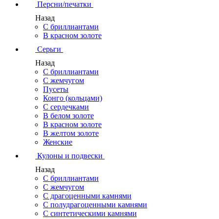
Персни/печатки
Назад
С бриллиантами
В красном золоте
Серьги
Назад
С бриллиантами
С жемчугом
Пусеты
Конго (кольцами)
С сердечками
В белом золоте
В красном золоте
В желтом золоте
Женские
Кулоны и подвески
Назад
С бриллиантами
С жемчугом
С драгоценными камнями
С полудрагоценными камнями
С синтетическими камнями