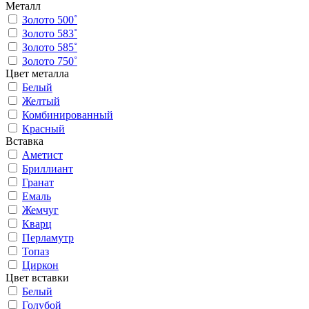
Металл
Золото 500˚
Золото 583˚
Золото 585˚
Золото 750˚
Цвет металла
Белый
Желтый
Комбинированный
Красный
Вставка
Аметист
Бриллиант
Гранат
Емаль
Жемчуг
Кварц
Перламутр
Топаз
Циркон
Цвет вставки
Белый
Голубой