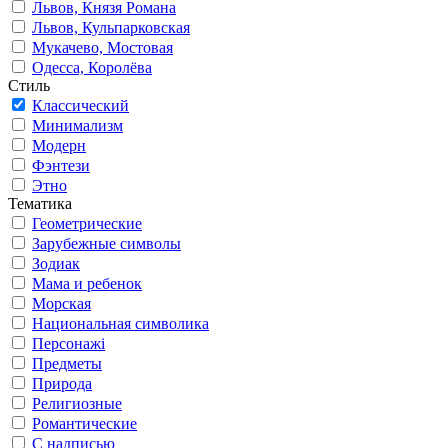
Львов, Князя Романа
Львов, Кульпарковская
Мукачево, Мостовая
Одесса, Королёва
Стиль
Классический
Минимализм
Модерн
Фэнтези
Этно
Тематика
Геометрические
Зарубежные символы
Зодиак
Мама и ребенок
Морская
Национальная символика
Персонажі
Предметы
Природа
Религиозные
Романтические
С надписью