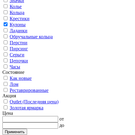
Значки
Колье
Кольца
Крестики
Кулоны
Ладанки
Обручальные кольца
Перстни
Пирсинг
Серьги
Цепочки
Часы
Состояние
Как новые
Лом
Реставрированные
Акция
Outlet (Последняя цена)
Золотая ярмарка
Цена
от
до
Применить