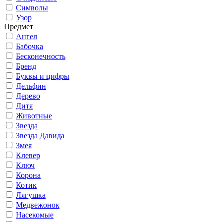
Символы
Узор
Предмет
Ангел
Бабочка
Бесконечность
Бренд
Буквы и цифры
Дельфин
Дерево
Дитя
Животные
Звезда
Звезда Давида
Змея
Клевер
Ключ
Корона
Котик
Лягушка
Медвежонок
Насекомые