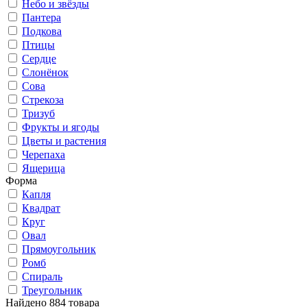
Небо и звёзды
Пантера
Подкова
Птицы
Сердце
Слонёнок
Сова
Стрекоза
Тризуб
Фрукты и ягоды
Цветы и растения
Черепаха
Ящерица
Форма
Капля
Квадрат
Круг
Овал
Прямоугольник
Ромб
Спираль
Треугольник
Найдено 884 товара