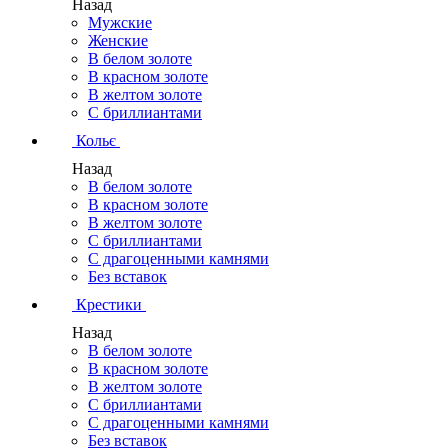
Назад
Мужские
Женские
В белом золоте
В красном золоте
В желтом золоте
С бриллиантами
Кольє
Назад
В белом золоте
В красном золоте
В желтом золоте
С бриллиантами
С драгоценными камнями
Без вставок
Крестики
Назад
В белом золоте
В красном золоте
В желтом золоте
С бриллиантами
С драгоценными камнями
Без вставок