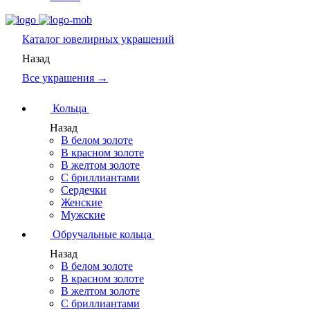
Каталог
ювелирных украшений
Назад
Все украшения →
Кольца
Назад
В белом золоте
В красном золоте
В желтом золоте
С бриллиантами
Сердечки
Женские
Мужские
Обручальные кольца
Назад
В белом золоте
В красном золоте
В желтом золоте
С бриллиантами