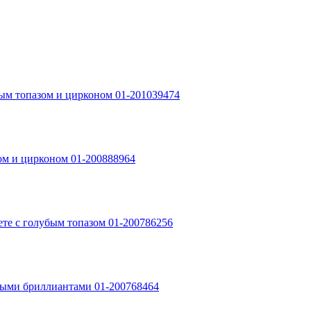
убым топазом и цирконом 01-201039474
зом и цирконом 01-200888964
ете с голубым топазом 01-200786256
лыми бриллиантами 01-200768464