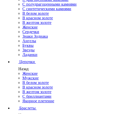
С полудрагоценными камнями
С синтетическими камнями
В белом золоте
В красном золоте
В желтом золоте
Женские
Сердечки
Знаки Зодиака
Ангелы
Буквы
Звезды
Ладанки
Цепочки
Назад
Женские
Мужские
В белом золоте
В красном золоте
В желтом золоте
С бриллиантами
Якорное плетение
Браслеты