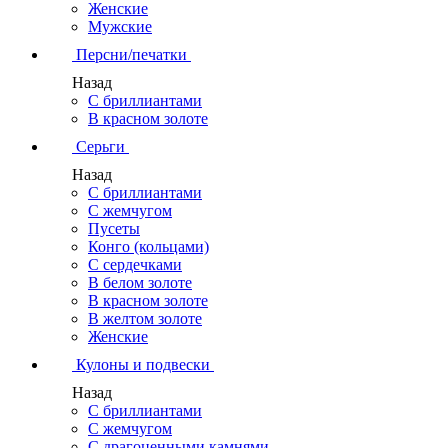
Женские
Мужские
Персни/печатки
Назад
С бриллиантами
В красном золоте
Серьги
Назад
С бриллиантами
С жемчугом
Пусеты
Конго (кольцами)
С сердечками
В белом золоте
В красном золоте
В желтом золоте
Женские
Кулоны и подвески
Назад
С бриллиантами
С жемчугом
С драгоценными камнями