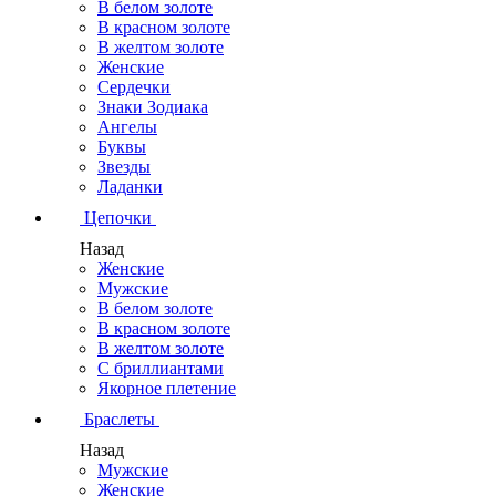
В белом золоте
В красном золоте
В желтом золоте
Женские
Сердечки
Знаки Зодиака
Ангелы
Буквы
Звезды
Ладанки
Цепочки
Назад
Женские
Мужские
В белом золоте
В красном золоте
В желтом золоте
С бриллиантами
Якорное плетение
Браслеты
Назад
Мужские
Женские