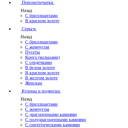
Персни/печатки
Назад
С бриллиантами
В красном золоте
Серьги
Назад
С бриллиантами
С жемчугом
Пусеты
Конго (кольцами)
С сердечками
В белом золоте
В красном золоте
В желтом золоте
Женские
Кулоны и подвески
Назад
С бриллиантами
С жемчугом
С драгоценными камнями
С полудрагоценными камнями
С синтетическими камнями