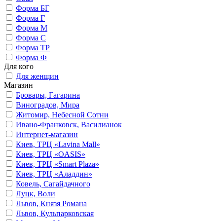
Форма БГ
Форма Г
Форма М
Форма С
Форма ТР
Форма Ф
Для кого
Для женщин
Магазин
Бровары, Гагарина
Виноградов, Мира
Житомир, Небесной Сотни
Ивано-Франковск, Василианок
Интернет-магазин
Киев, ТРЦ «Lavina Mall»
Киев, ТРЦ «OASIS»
Киев, ТРЦ «Smart Plaza»
Киев, ТРЦ «Аладдин»
Ковель, Сагайдачного
Луцк, Воли
Львов, Князя Романа
Львов, Кульпарковская