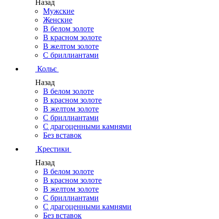
Назад
Мужские
Женские
В белом золоте
В красном золоте
В желтом золоте
С бриллиантами
Кольє
Назад
В белом золоте
В красном золоте
В желтом золоте
С бриллиантами
С драгоценными камнями
Без вставок
Крестики
Назад
В белом золоте
В красном золоте
В желтом золоте
С бриллиантами
С драгоценными камнями
Без вставок