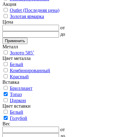
Акция
Outlet (Последняя цена)
Золотая ярмарка
Цена
от
до
Применить
Металл
Золото 585˚
Цвет металла
Белый
Комбинированный
Красный
Вставка
Бриллиант
Топаз
Циркон
Цвет вставки
Белый
Голубой
Вес
от
до