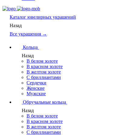
Каталог
ювелирных украшений
Назад
Все украшения →
Кольца
Назад
В белом золоте
В красном золоте
В желтом золоте
С бриллиантами
Сердечки
Женские
Мужские
Обручальные кольца
Назад
В белом золоте
В красном золоте
В желтом золоте
С бриллиантами