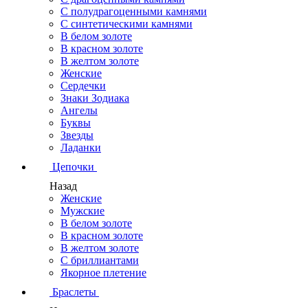
С полудрагоценными камнями
С синтетическими камнями
В белом золоте
В красном золоте
В желтом золоте
Женские
Сердечки
Знаки Зодиака
Ангелы
Буквы
Звезды
Ладанки
Цепочки
Назад
Женские
Мужские
В белом золоте
В красном золоте
В желтом золоте
С бриллиантами
Якорное плетение
Браслеты