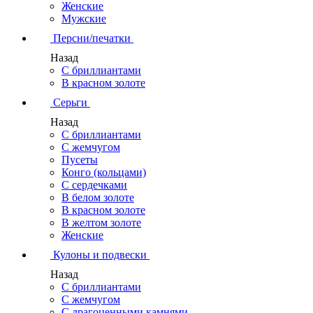
Женские
Мужские
Персни/печатки
Назад
С бриллиантами
В красном золоте
Серьги
Назад
С бриллиантами
С жемчугом
Пусеты
Конго (кольцами)
С сердечками
В белом золоте
В красном золоте
В желтом золоте
Женские
Кулоны и подвески
Назад
С бриллиантами
С жемчугом
С драгоценными камнями