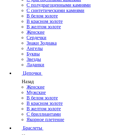
С полудрагоценными камнями
С синтетическими камнями
В белом золоте
В красном золоте
В желтом золоте
Женские
Сердечки
Знаки Зодиака
Ангелы
Буквы
Звезды
Ладанки
Цепочки
Назад
Женские
Мужские
В белом золоте
В красном золоте
В желтом золоте
С бриллиантами
Якорное плетение
Браслеты