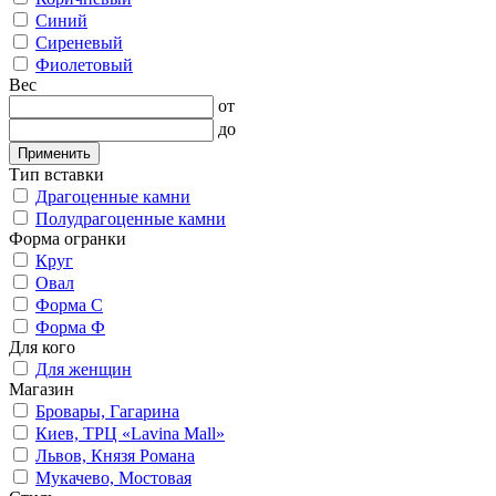
Синий
Сиреневый
Фиолетовый
Вес
от
до
Применить
Тип вставки
Драгоценные камни
Полудрагоценные камни
Форма огранки
Круг
Овал
Форма С
Форма Ф
Для кого
Для женщин
Магазин
Бровары, Гагарина
Киев, ТРЦ «Lavina Mall»
Львов, Князя Романа
Мукачево, Мостовая