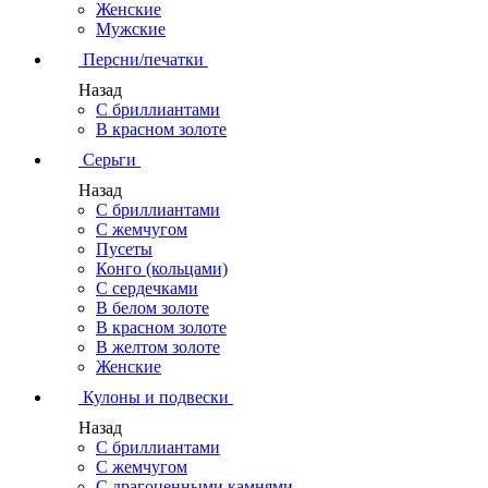
Женские
Мужские
Персни/печатки
Назад
С бриллиантами
В красном золоте
Серьги
Назад
С бриллиантами
С жемчугом
Пусеты
Конго (кольцами)
С сердечками
В белом золоте
В красном золоте
В желтом золоте
Женские
Кулоны и подвески
Назад
С бриллиантами
С жемчугом
С драгоценными камнями