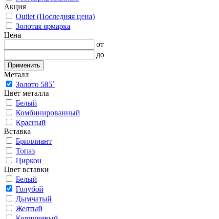
Акция
Outlet (Последняя цена)
Золотая ярмарка
Цена
от
до
Применить
Металл
Золото 585˚
Цвет металла
Белый
Комбинированный
Красный
Вставка
Бриллиант
Топаз
Циркон
Цвет вставки
Белый
Голубой
Дымчатый
Желтый
Коричневый