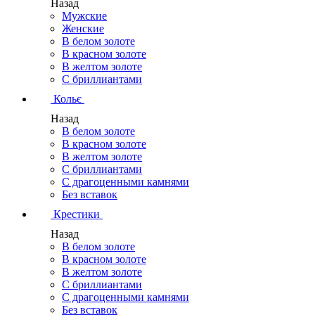
Назад
Мужские
Женские
В белом золоте
В красном золоте
В желтом золоте
С бриллиантами
Кольє
Назад
В белом золоте
В красном золоте
В желтом золоте
С бриллиантами
С драгоценными камнями
Без вставок
Крестики
Назад
В белом золоте
В красном золоте
В желтом золоте
С бриллиантами
С драгоценными камнями
Без вставок