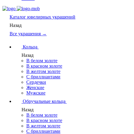
Каталог
ювелирных украшений
Назад
Все украшения →
Кольца
Назад
В белом золоте
В красном золоте
В желтом золоте
С бриллиантами
Сердечки
Женские
Мужские
Обручальные кольца
Назад
В белом золоте
В красном золоте
В желтом золоте
С бриллиантами