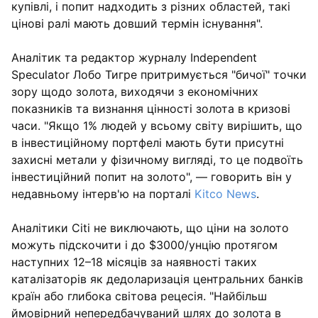
купівлі, і попит надходить з різних областей, такі
цінові ралі мають довший термін існування".
Аналітик та редактор журналу Independent
Speculator Лобо Тигре притримується "бичої" точки
зору щодо золота, виходячи з економічних
показників та визнання цінності золота в кризові
часи. "Якщо 1% людей у всьому світу вирішить, що
в інвестиційному портфелі мають бути присутні
захисні метали у фізичному вигляді, то це подвоїть
інвестиційний попит на золото", — говорить він у
недавньому інтерв'ю на порталі
Kitco News
.
Аналітики Citi не виключають, що ціни на золото
можуть підскочити і до $3000/унцію протягом
наступних 12–18 місяців за наявності таких
каталізаторів як дедоларизація центральних банків
країн або глибока світова рецесія. "Найбільш
ймовірний непередбачуваний шлях до золота в