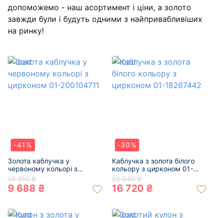
допоможемо - наш асортимент і ціни, а золото
завжди були і будуть одними з найпривабливіших
на ринку!
-41%
-30%
Золота каблучка у
Каблучка з золота білого
червоному кольорі з
кольору з цирконом 01-
цирконом 01-200104711
18267442
16 310 ₴
23 940 ₴
9 688 ₴
16 720 ₴