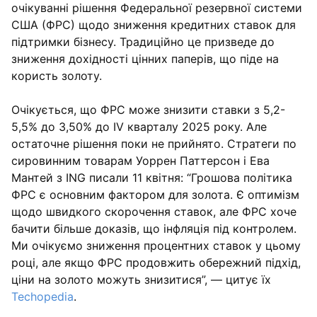
очікуванні рішення Федеральної резервної системи
США (ФРС) щодо зниження кредитних ставок для
підтримки бізнесу. Традиційно це призведе до
зниження дохідності цінних паперів, що піде на
користь золоту.
Очікується, що ФРС може знизити ставки з 5,2-
5,5% до 3,50% до IV кварталу 2025 року. Але
остаточне рішення поки не прийнято. Стратеги по
сировинним товарам Уоррен Паттерсон і Ева
Мантей з ING писали 11 квітня: “Грошова політика
ФРС є основним фактором для золота. Є оптимізм
щодо швидкого скорочення ставок, але ФРС хоче
бачити більше доказів, що інфляція під контролем.
Ми очікуємо зниження процентних ставок у цьому
році, але якщо ФРС продовжить обережний підхід,
ціни на золото можуть знизитися”, — цитує їх
Techopedia
.