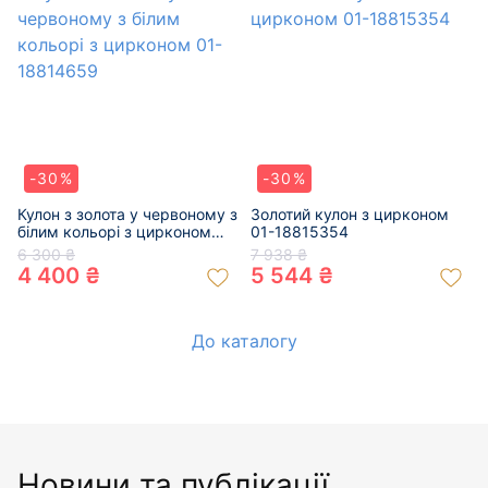
-30%
-30%
Кулон з золота у червоному з
Золотий кулон з цирконом
білим кольорі з цирконом
01-18815354
01-18814659
6 300 ₴
7 938 ₴
4 400 ₴
5 544 ₴
До каталогу
Новини та публікації