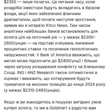
$2350 — лише початок. Це питання часу, коли
роздрібні інвестори будуть вкладатись в біржові
фонди, акції яких забезпечені фізичним
драгметалом, щоб почати наступне зростання,
заявив він в інтерв'ю Kitco News. Тим часом
аналітики найбільших банків встановлюють для
золота цілі на поточний рік — у межах $2300–
2600/унцію — на підставі очікувань зниження
процентних ставок та посилення геополітичних
напруженостей. У Bank of America вважають, що
метал може підскочити до $2400/унції і більше
через загрозу розширення конфлікту на Близькому
Сході. ING і ANZ Research також оптимістичні в
оцінках і вважають, що котирування будуть
триматися на високих позиціях до кінця 2024 року
(у межах $2310-2493/унцію).
Якщо ж ви знаходитесь в пошуках вигідних умов
купівлі золота, то ми в Goldmart з радістю вам