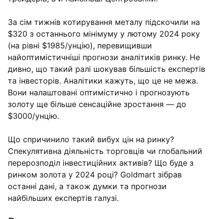
За сім тижнів котирування металу підскочили на
$320 з останнього мінімуму у лютому 2024 року
(на рівні $1985/унцію), перевищивши
найоптимістичніші прогнози аналітиків ринку. Не
дивно, що такий ралі шокував більшість експертів
та інвесторів. Аналітики кажуть, що це не межа.
Вони налаштовані оптимістично і прогнозують
золоту ще більше сенсаційне зростання — до
$3000/унцію.
Що спричинило такий вибух цін на ринку?
Спекулятивна діяльність торговців чи глобальний
перерозподіл інвестиційних активів? Що буде з
ринком золота у 2024 році? Goldmart зібрав
останні дані, а також думки та прогнози
найбільших експертів галузі.