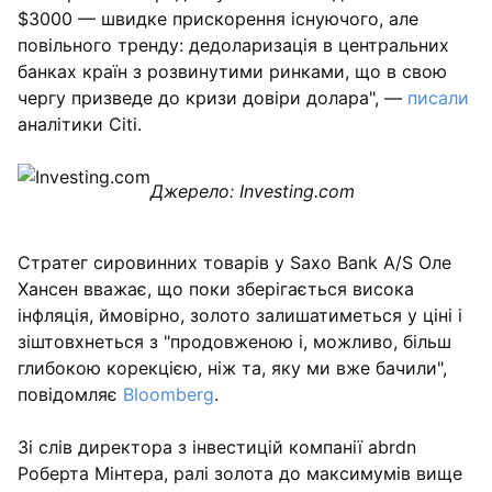
$3000 — швидке прискорення існуючого, але
повільного тренду: дедоларизація в центральних
банках країн з розвинутими ринками, що в свою
чергу призведе до кризи довіри долара", —
писали
аналітики Citi.
Джерело: Investing.com
Стратег сировинних товарів у Saxo Bank A/S Оле
Хансен вважає, що поки зберігається висока
інфляція, ймовірно, золото залишатиметься у ціні і
зіштовхнеться з "продовженою і, можливо, більш
глибокою корекцією, ніж та, яку ми вже бачили",
повідомляє
Bloomberg
.
Зі слів директора з інвестицій компанії abrdn
Роберта Мінтера, ралі золота до максимумів вище