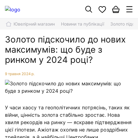
Ювелірний магазин
Новини та публікації
Золото підск
Золото підскочило до нових
максимумів: що буде з
ринком у 2024 році?
9 травня 2024 р.
У часи хаосу та геополітичних потрясінь, таких як
війни, цінність золота стабільно зростає. Нова
хвиля рекордів на ринку — яскраве підтвердження
цієї гіпотези. Ажіотаж охопив не лише роздрібних
трейдерів, а й найбільші Центробанки.