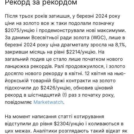
Рекорд за рекордом
Після трьох років затишшя, у березні 2024 року
ціни на золото все ж таки подолали позначку
$2075/унцію і продемонстрували нові максимуми.
За даними Всесвітньої ради золота (WGC), лише в
березні 2024 року ціна драгметалу зросла на 8,1%,
закривши місяць на рівні $2214/унцію. На
загальний подив це стало лише початком нового
ланцюжка рекордів. Ралі продовжуилося, і золото
досягло нового рекорду в квітні. 12 квітня на нью-
йоркській товарній біржі контракти на золото
підскочили до $2426/унцію, обновив ціновий
рекорд в шістнадцятий (!) раз з початку року,
повідомляє
Marketwatch
.
На момент написання статті котирування
відступили до рівня $2304/унцію і коливаються в
цих межах. Аналітики розглядають такий відкат як