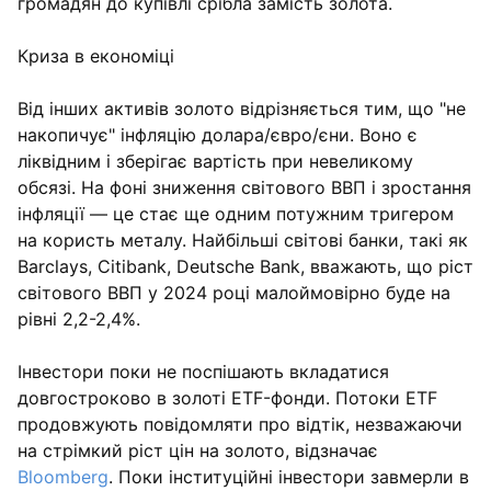
громадян до купівлі срібла замість золота.
Криза в економіці
Від інших активів золото відрізняється тим, що "не
накопичує" інфляцію долара/євро/єни. Воно є
ліквідним і зберігає вартість при невеликому
обсязі. На фоні зниження світового ВВП і зростання
інфляції — це стає ще одним потужним тригером
на користь металу. Найбільші світові банки, такі як
Barclays, Citibank, Deutsche Bank, вважають, що ріст
світового ВВП у 2024 році малоймовірно буде на
рівні 2,2-2,4%.
Інвестори поки не поспішають вкладатися
довгостроково в золоті ETF-фонди. Потоки ETF
продовжують повідомляти про відтік, незважаючи
на стрімкий ріст цін на золото, відзначає
Bloomberg
. Поки інституційні інвестори завмерли в