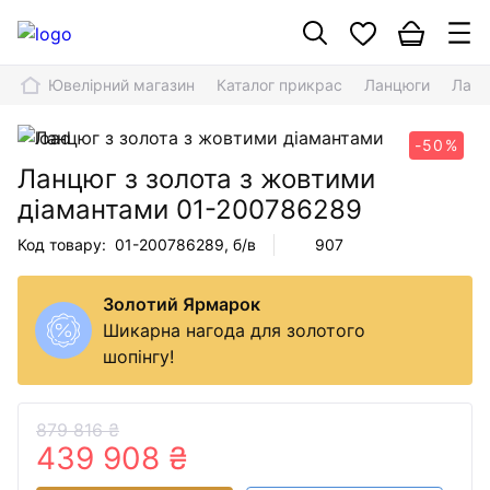
Ювелірний магазин
Каталог прикрас
Ланцюги
Ланц
-50%
Ланцюг з золота з жовтими
діамантами
01-200786289
Код товару:
01-200786289
, б/в
907
Золотий Ярмарок
Шикарна нагода для золотого
шопінгу!
879 816 ₴
439 908 ₴