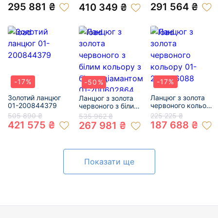
діамантами 01-
діамантом 01-
295 881 ₴
291 564 ₴
410 349 ₴
200827994
200856914
-17%
-17%
-50%
Золотий ланцюг
Ланцюг з золота
Ланцюг з золота
01-200844379
червоного кольору
червоного з білим
01-200806088
кольору з білим
505 890 ₴
225 225 ₴
535 962 ₴
діамантом 01-
421 575 ₴
187 688 ₴
267 981 ₴
200602864
Показати ще