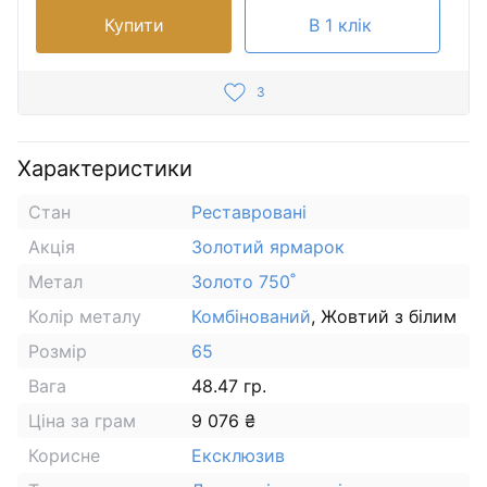
Купити
В 1 клік
3
Характеристики
Стан
Реставровані
Акція
Золотий ярмарок
Метал
Золото 750˚
Колір металу
Комбінований
, Жовтий з білим
Розмір
65
Вага
48.47 гр.
Ціна за грам
9 076 ₴
Корисне
Ексклюзив