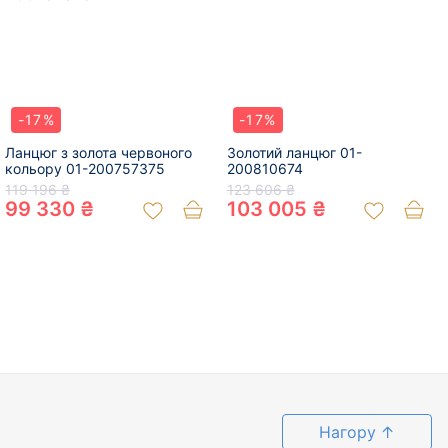
-17%
-17%
Ланцюг з золота червоного
Золотий ланцюг 01-
кольору 01-200757375
200810674
119 196 ₴
123 606 ₴
99 330 ₴
103 005 ₴
Нагору
↑