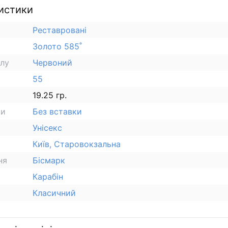
истики
Реставровані
Золото 585˚
алу
Червоний
55
19.25 гр.
ки
Без вставки
Унісекс
Київ, Старовокзальна
ня
Бісмарк
Карабін
Класичний