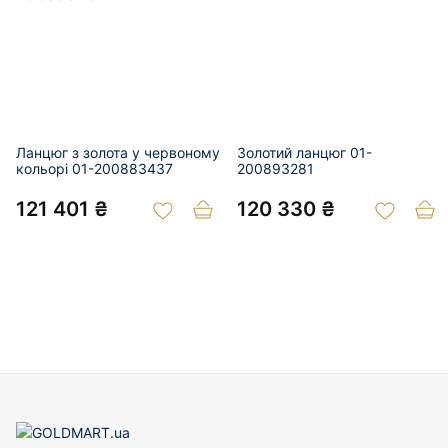
Ланцюг з золота у червоному
Золотий ланцюг 01-
кольорі 01-200883437
200893281
121 401 ₴
120 330 ₴