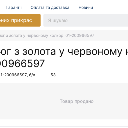
Гарантії
Оплата та доставка
Новини
рних прикрас
юг з золота у червоному кольорі 01-200966597
г з золота у червоному 
00966597
01-200966597
, б/в
53
Товар продано