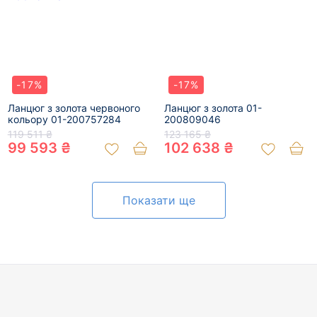
-17%
-17%
Ланцюг з золота червоного
Ланцюг з золота 01-
кольору 01-200757284
200809046
119 511 ₴
123 165 ₴
99 593 ₴
102 638 ₴
Показати ще