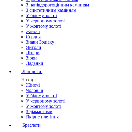
З напівдорогоцінним камінням
З синтетичним камінням
У білому золоті
У червоному золоті
У жовтому золоті
Жіночі
Сердця
Знаки Зодіаку
Янголи
Літери
Зірки
Ладанки
Ланцюги
Назад
Жіночі
Чоловічі
У білому золоті
У червоному золоті
У жовтому золоті
З діамантами
Якірне плетіння
Браслети