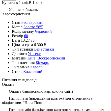
Купити в 1 клік
В 1 клік
У список бажань
Характеристики
Стан
Реставровані
Метал
Золото 585˚
Колір металу
Червоний
Розмір
60
Вага
13.27 гр.
Ціна за грам
6 300 ₴
Тип вставки
Без вставки
Для кого
Унісекс
Магазин
Київ, Воскресенський
Тип плетіння
Бісмарк
Тип замка
Карабін
Стиль
Класичний
Питання та відповіді
Оплата
Оплата банківською карткою на сайті
Післяплата (накладений платіж) при отриманні у
відділеннях “Нова Пошта”
Готівкою або банківською карткою у точках самовивозу