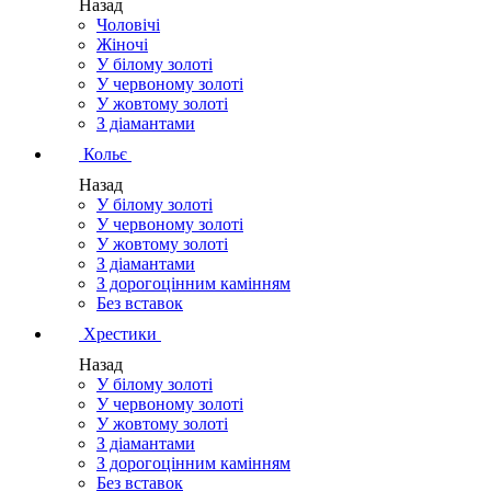
Назад
Чоловічі
Жіночі
У білому золоті
У червоному золоті
У жовтому золоті
З діамантами
Кольє
Назад
У білому золоті
У червоному золоті
У жовтому золоті
З діамантами
З дорогоцінним камінням
Без вставок
Хрестики
Назад
У білому золоті
У червоному золоті
У жовтому золоті
З діамантами
З дорогоцінним камінням
Без вставок