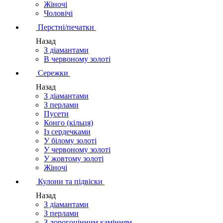
Жіночі
Чоловічі
Перстні/печатки
Назад
З діамантами
В червоному золоті
Сережки
Назад
З діамантами
З перлами
Пусети
Конго (кільця)
Із сердечками
У білому золоті
У червоному золоті
У жовтому золоті
Жіночі
Кулони та підвіски
Назад
З діамантами
З перлами
З дорогоцінним камінням