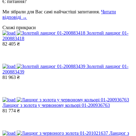
Є питання?
Ми зібрали для Вас самі найчастіші запитання.
Читати
відповіді →
Схожі прикраси
Золотий ланцюг 01-
200883418
82 405 ₴
Золотий ланцюг 01-
200883439
81 963 ₴
Ланцюг з золота у червоному кольорі 01-200936763
81 774 ₴
Ланцюг з