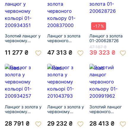
-17%
Золотий ланцюг у
Ланцюг з золота
Ланцюг з золота
червоному
червоного
01-200628726
кольорі 01-
кольору 01-
47 187 ₴
200934351
200837000
11 277 ₴
47 313 ₴
39 323 ₴
Ланцюг з золота у
Ланцюг з золота у
Золотий ланцюг
червоному
червоному
червоного
кольорі 01-
кольорі 01-
кольору 01-
200934257
201043793
200991962
28 791 ₴
29 232 ₴
28 413 ₴