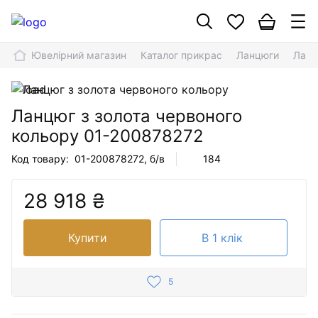
Ювелірний магазин
Каталог прикрас
Ланцюги
Ланц
Ланцюг з золота червоного
кольору
01-200878272
Код товару:
01-200878272
, б/в
184
28 918 ₴
Купити
В 1 клік
5