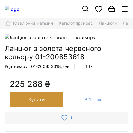
Ювелірний магазин
Каталог прикрас
Ланцюги
Ланц
Ланцюг з золота червоного
кольору
01-200853618
Код товару:
01-200853618
, б/в
147
225 288 ₴
Купити
В 1 клік
1