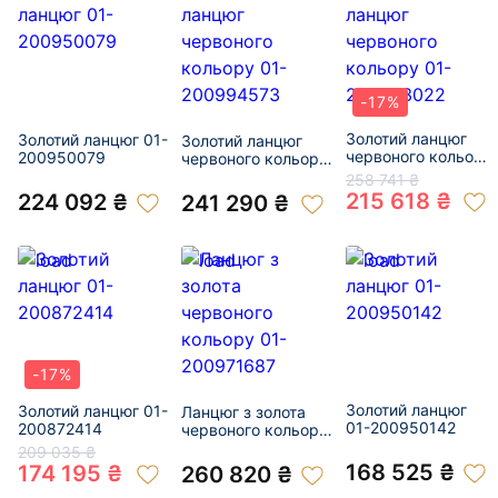
-17%
Золотий ланцюг
Золотий ланцюг 01-
Золотий ланцюг
червоного кольору
200950079
червоного кольору
01-200863022
01-200994573
258 741 ₴
215 618 ₴
224 092 ₴
241 290 ₴
-17%
Золотий ланцюг
Золотий ланцюг 01-
Ланцюг з золота
01-200950142
200872414
червоного кольору
01-200971687
209 035 ₴
168 525 ₴
174 195 ₴
260 820 ₴