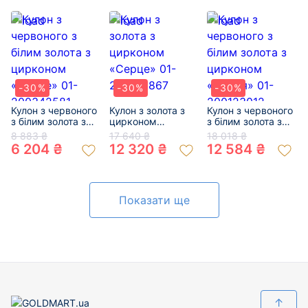
200905025
200900408
-30%
-30%
-30%
Кулон з червоного
Кулон з золота з
Кулон з червоного
з білим золота з
цирконом
з білим золота з
цирконом
«Серце» 01-
цирконом
8 883 ₴
17 640 ₴
18 018 ₴
«Серце» 01-
200125867
«Серця» 01-
6 204 ₴
12 320 ₴
12 584 ₴
200342581
200123012
Показати ще
↑