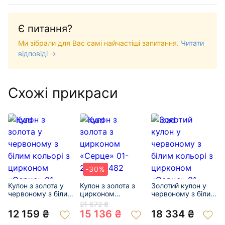
Є питання?
Ми зібрали для Вас самі найчастіші запитання.
Читати
відповіді →
Схожі прикраси
-30%
Кулон з золота у
Кулон з золота з
Золотий кулон у
червоному з білим
цирконом
червоному з білим
кольорі з
«Серце» 01-
кольорі з
21 672 ₴
цирконом
200013482
цирконом
12 159 ₴
15 136 ₴
18 334 ₴
«Серце» 01-
«Серце» 01-