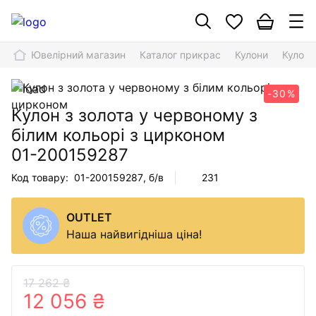
Ювелірний магазин
Каталог прикрас
Кулони
Кулон 
-30%
Кулон з золота у червоному з
білим кольорі з цирконом
01-200159287
Код товару:
01-200159287
, б/в
231
OUTLET
Наша найвигідніша ціна!
17 262 ₴
12 056 ₴