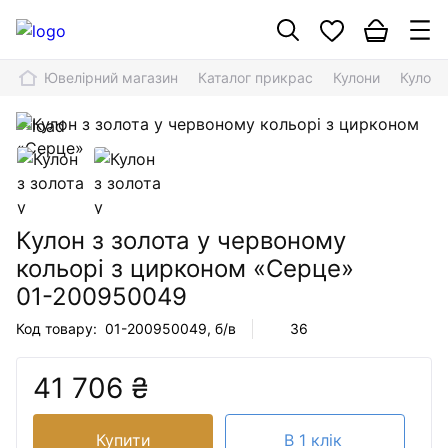
Ювелірний магазин
Каталог прикрас
Кулони
Кулон 
Кулон з золота у червоному
кольорі з цирконом «Серце»
01-200950049
Код товару:
01-200950049
, б/в
36
41 706 ₴
Купити
В 1 клік