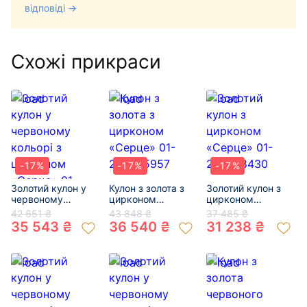
відповіді →
Схожі прикраси
-17%
-17%
-17%
Золотий кулон у
Кулон з золота з
Золотий кулон з
червоному
цирконом
цирконом
кольорі з
«Серце» 01-
«Серце» 01-
42 651 ₴
43 848 ₴
37 485 ₴
цирконом
200565957
200538430
35 543 ₴
36 540 ₴
31 238 ₴
«Серце» 01-
200737980