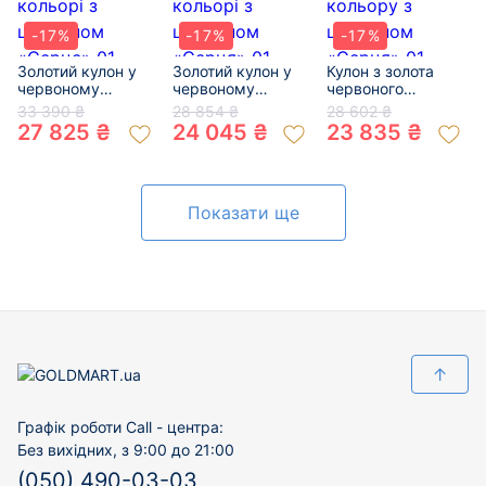
-17%
-17%
-17%
Золотий кулон у
Золотий кулон у
Кулон з золота
червоному
червоному
червоного
кольорі з
кольорі з
кольору з
33 390 ₴
28 854 ₴
28 602 ₴
цирконом
цирконом
цирконом
27 825 ₴
24 045 ₴
23 835 ₴
«Серце» 01-
«Серця» 01-
«Серця» 01-
200466702
200839011
200829643
Показати ще
↑
Графік роботи Call - центра:
Без вихідних, з 9:00 до 21:00
(050) 490-03-03