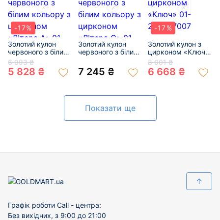
-17%
-17%
Золотий кулон
Золотий кулон
Золотий кулон з
червоного з білим
червоного з білим
цирконом «Ключ»
кольору з
кольору з
01-200857007
6 993 ₴
8 001 ₴
цирконом «Літера
цирконом «Літера
5 828 ₴
7 245 ₴
6 668 ₴
А» 01-200867516
С» 01-201024484
Показати ще
↑
Графік роботи Call - центра:
Без вихідних, з 9:00 до 21:00