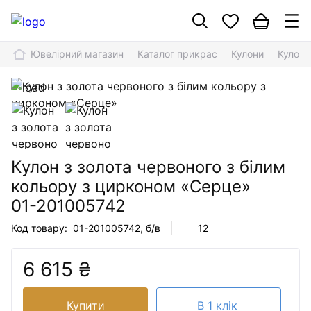
Ювелірний магазин
Каталог прикрас
Кулони
Кулон 
Кулон з золота червоного з білим
кольору з цирконом «Серце»
01-201005742
Код товару:
01-201005742
, б/в
12
6 615 ₴
Купити
В 1 клік