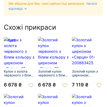
Ми зібрали для Вас самі найчастіші запитання.
Читати
відповіді →
Схожі прикраси
Кулон з золота
Золотий кулон
Золотий кулон з
червоного з білим
червоного з білим
цирконом
кольору з
кольору з
«Серце» 01-
цирконом
цирконом «Янгол»
200883425
6 678 ₴
6 678 ₴
7 119 ₴
«Серце» 01-
01-200932385
200872462