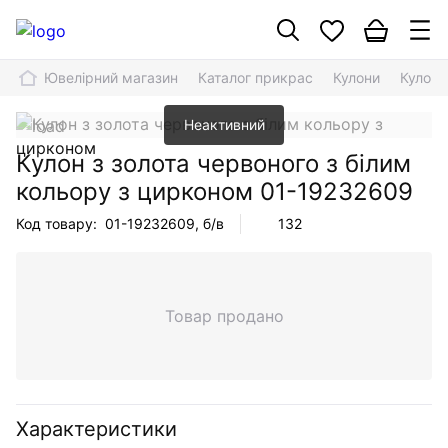
Ювелірний магазин
Каталог прикрас
Кулони
Кулон 
Неактивний
Кулон з золота червоного з білим
кольору з цирконом
01-19232609
Код товару:
01-19232609
, б/в
132
Товар продано
Характеристики