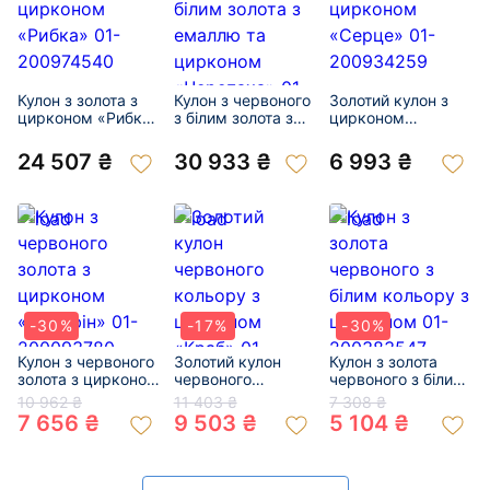
Кулон з золота з
Кулон з червоного
Золотий кулон з
цирконом «Рибка»
з білим золота з
цирконом
01-200974540
емаллю та
«Серце» 01-
цирконом
200934259
24 507 ₴
30 933 ₴
6 993 ₴
«Черепаха» 01-
201039102
-30%
-17%
-30%
Кулон з червоного
Золотий кулон
Кулон з золота
золота з цирконом
червоного
червоного з білим
«Дельфін» 01-
кольору з
кольору з
10 962 ₴
11 403 ₴
7 308 ₴
200093780
цирконом «Краб»
цирконом 01-
7 656 ₴
9 503 ₴
5 104 ₴
01-200607907
200383547