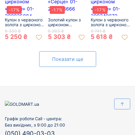
-17%
-17%
-17%
Кулон з червоного
Золотий кулон з
Кулон з червоного
золота з цирконом
цирконом
золота з цирконом
«Серце» 01-
«Серце» 01-
«Серце» 01-
6 300 ₴
6 363 ₴
6 741 ₴
200825084
200606666
200349672
5 250 ₴
5 303 ₴
5 618 ₴
Показати ще
↑
Графік роботи Call - центра:
Без вихідних, з 9:00 до 21:00
(050) 490-03-03