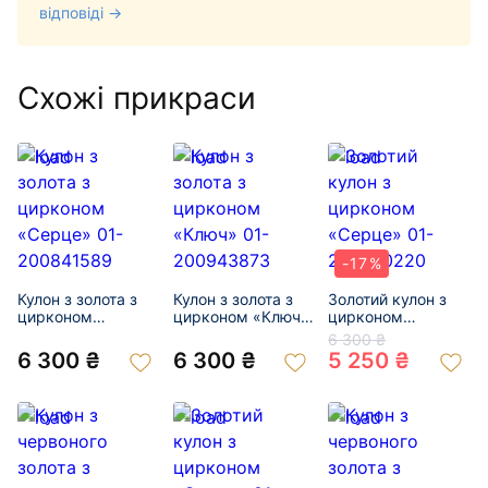
відповіді →
Схожі прикраси
-17%
Кулон з золота з
Кулон з золота з
Золотий кулон з
цирконом
цирконом «Ключ»
цирконом
«Серце» 01-
01-200943873
«Серце» 01-
6 300 ₴
200841589
200580220
6 300 ₴
6 300 ₴
5 250 ₴