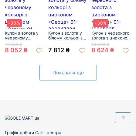
-30%
-30%
Кулон з золота у
Кулон з золота у
Кулон з червоного
червоному
білому кольорі з
золота з цирконом
кольорі з
цирконом
«Серце» 01-
11 529 ₴
12 348 ₴
цирконом
«Серце» 01-
19235925
8 052 ₴
7 812 ₴
8 624 ₴
«Серце» 01-
200847324
200152007
Показати ще
↑
Графік роботи Call - центра: