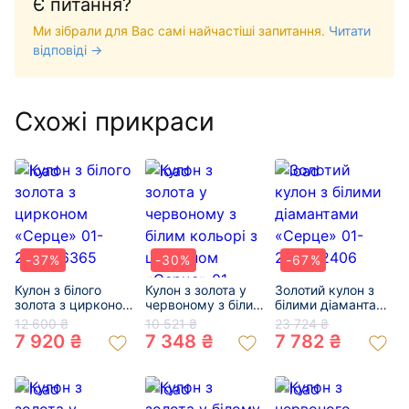
Є питання?
Ми зібрали для Вас самі найчастіші запитання.
Читати
відповіді →
Схожі прикраси
-37%
-30%
-67%
Кулон з білого
Кулон з золота у
Золотий кулон з
золота з цирконом
червоному з білим
білими діамантами
«Серце» 01-
кольорі з
«Серце» 01-
12 600 ₴
10 521 ₴
23 724 ₴
200336365
цирконом
200332406
7 920 ₴
7 348 ₴
7 782 ₴
«Серце» 01-
19232615