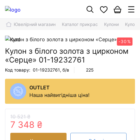
Ювелірний магазин
Каталог прикрас
Кулони
Кулон 
-30%
Кулон з білого золота з цирконом
«Серце»
01-19232761
Код товару:
01-19232761
, б/в
225
OUTLET
Наша найвигідніша ціна!
10 521 ₴
7 348 ₴