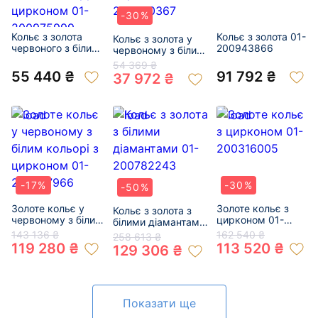
-30%
Кольє з золота
Кольє з золота 01-
Кольє з золота у
червоного з білим
200943866
червоному з білим
кольору з
кольорі з
54 369 ₴
цирконом 01-
цирконом 01-
55 440 ₴
91 792 ₴
37 972 ₴
200975999
200330367
-17%
-30%
-50%
Золоте кольє у
Золоте кольє з
Кольє з золота з
червоному з білим
цирконом 01-
білими діамантами
кольорі з
200316005
01-200782243
143 136 ₴
162 540 ₴
258 613 ₴
цирконом 01-
119 280 ₴
113 520 ₴
129 306 ₴
200737966
Показати ще