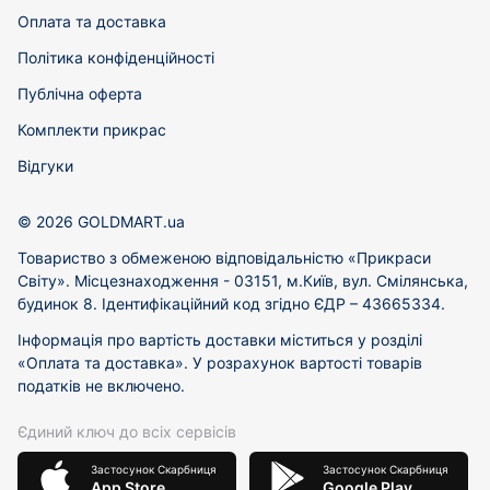
Оплата та доставка
Політика конфіденційності
Публічна оферта
Комплекти прикрас
Відгуки
© 2026 GOLDMART.ua
Товариство з обмеженою відповідальністю «Прикраси
Світу». Місцезнаходження - 03151, м.Київ, вул. Смілянська,
будинок 8. Ідентифікаційний код згідно ЄДР – 43665334.
Інформація про вартість доставки міститься у розділі
«Оплата та доставка». У розрахунок вартості товарів
податків не включено.
Єдиний ключ до всіх сервісів
Застосунок Скарбниця
Застосунок Скарбниця
App Store
Google Play