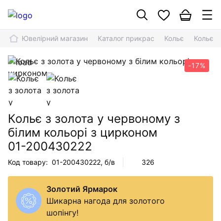
Ювелірний магазин
Каталог прикрас
Кольє
Кольє з
-17%
Кольє з золота у червоному з
білим кольорі з цирконом
01-200430222
Код товару:
01-200430222
, б/в
326
Золотий Ярмарок
Шикарна нагода для золотого
шопінгу!