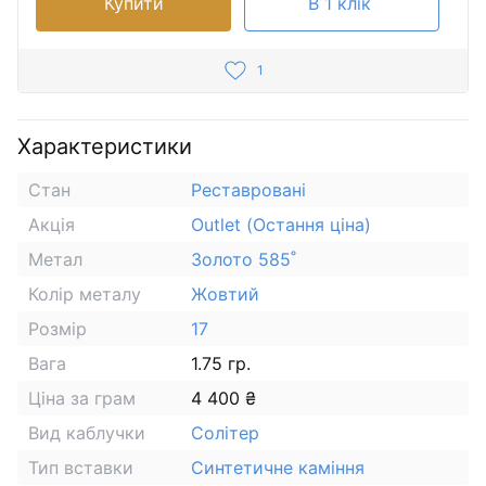
Купити
В 1 клік
1
Характеристики
Стан
Реставровані
Акція
Outlet (Остання ціна)
Метал
Золото 585˚
Колір металу
Жовтий
Розмір
17
Вага
1.75 гр.
Ціна за грам
4 400 ₴
Вид каблучки
Солітер
Тип вставки
Синтетичне каміння