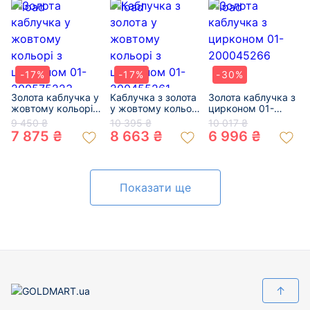
-17%
-17%
-30%
Золота каблучка у
Каблучка з золота
Золота каблучка з
жовтому кольорі з
у жовтому кольорі
цирконом 01-
цирконом 01-
з цирконом 01-
200045266
9 450 ₴
10 395 ₴
10 017 ₴
200575223
200455261
7 875 ₴
8 663 ₴
6 996 ₴
Показати ще
↑