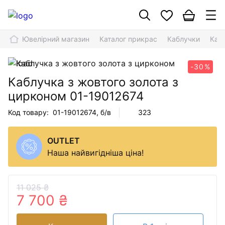
Ювелірний магазин
Каталог прикрас
Каблучки
Каб
-30%
Каблучка з жовтого золота з
цирконом
01-19012674
Код товару:
01-19012674
, б/в
323
OUTLET
Наша найвигідніша ціна!
11 025 ₴
7 700 ₴