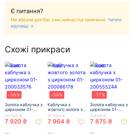
Є питання?
Ми зібрали для Вас самі найчастіші запитання.
Читати
відповіді →
Схожі прикраси
-30%
-30%
-17%
Золота каблучка з
Каблучка з
Золота каблучка з
цирконом 01-
жовтого золота з
цирконом 01-
200033576
цирконом 01-
200555244
11 340 ₴
11 403 ₴
9 450 ₴
200086178
7 920 ₴
7 964 ₴
7 875 ₴