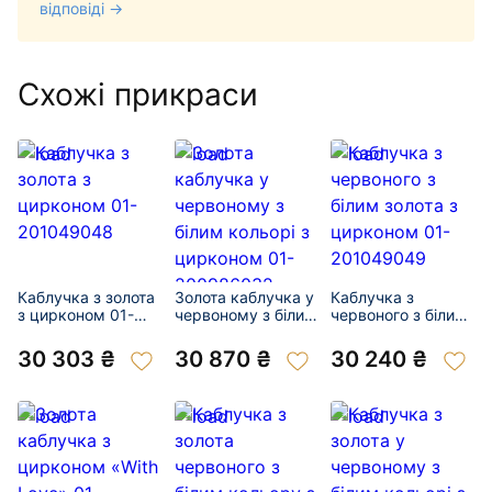
відповіді →
Схожі прикраси
Каблучка з золота
Золота каблучка у
Каблучка з
з цирконом 01-
червоному з білим
червоного з білим
201049048
кольорі з
золота з цирконом
цирконом 01-
01-201049049
30 303 ₴
30 870 ₴
30 240 ₴
200986032