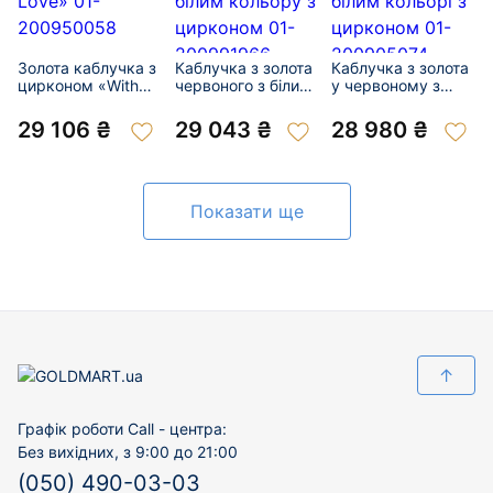
Золота каблучка з
Каблучка з золота
Каблучка з золота
цирконом «With
червоного з білим
у червоному з
Love» 01-
кольору з
білим кольорі з
200950058
цирконом 01-
цирконом 01-
29 106 ₴
29 043 ₴
28 980 ₴
200991966
200905074
Показати ще
↑
Графік роботи Call - центра:
Без вихідних, з 9:00 до 21:00
(050) 490-03-03