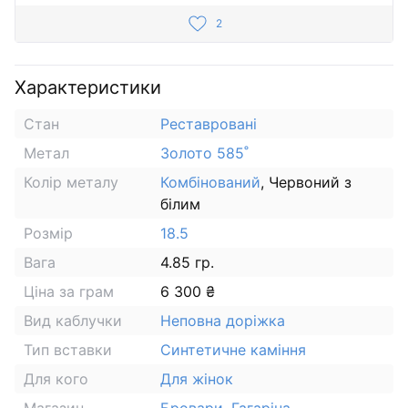
2
Характеристики
Стан
Реставровані
Метал
Золото 585˚
Колір металу
Комбінований
, Червоний з
білим
Розмір
18.5
Вага
4.85 гр.
Ціна за грам
6 300 ₴
Вид каблучки
Неповна доріжка
Тип вставки
Синтетичне каміння
Для кого
Для жінок
Магазин
Бровари, Гагаріна