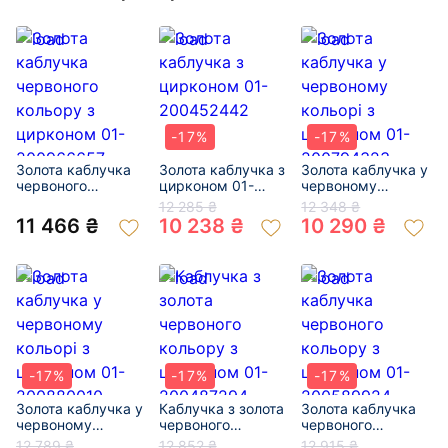
-17%
-17%
Золота каблучка
Золота каблучка з
Золота каблучка у
червоного
цирконом 01-
червоному
кольору з
200452442
кольорі з
12 285 ₴
12 348 ₴
цирконом 01-
цирконом 01-
11 466 ₴
10 238 ₴
10 290 ₴
200966657
200794323
-17%
-17%
-17%
Золота каблучка у
Каблучка з золота
Золота каблучка
червоному
червоного
червоного
кольорі з
кольору з
кольору з
12 789 ₴
12 852 ₴
12 915 ₴