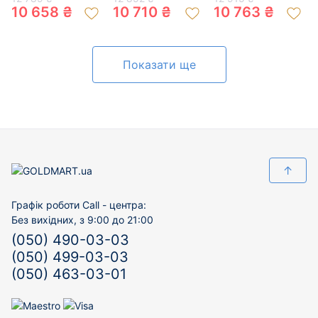
цирконом 01-
цирконом 01-
цирконом 01-
10 658 ₴
10 710 ₴
10 763 ₴
200880010
200487294
200589924
Показати ще
↑
Графік роботи Call - центра:
Без вихідних, з 9:00 до 21:00
(050) 490-03-03
(050) 499-03-03
(050) 463-03-01