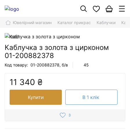
Ювелірний магазин
Каталог прикрас
Каблучки
Каб
Каблучка з золота з цирконом
01-200882378
Код товару:
01-200882378
, б/в
45
11 340 ₴
Купити
В 1 клік
3