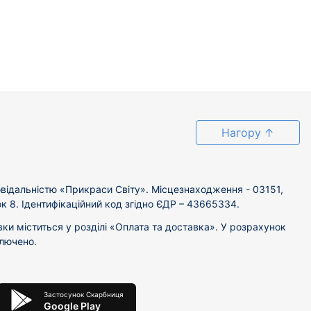
Нагору
↑
відальністю «Прикраси Світу». Місцезнаходження - 03151,
ок 8. Ідентифікаційний код згідно ЄДР – 43665334.
вки міститься у розділі «Оплата та доставка». У розрахунок
ключено.
Застосунок Скарбниця
Google Play