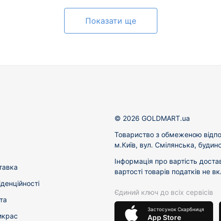
Показати ще
© 2026 GOLDMART.ua
Товариство з обмеженою відпо
м.Київ, вул. Смілянська, будин
Інформація про вартість доста
тавка
вартості товарів податків не в
іденційності
Єдиний ключ до всіх сервісів
та
Застосунок Скарбниця
икрас
App Store