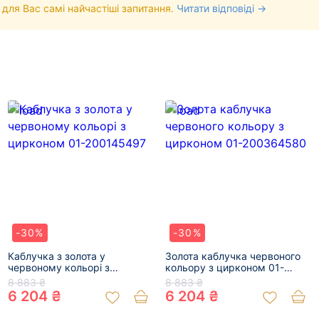
 для Вас самі найчастіші запитання.
Читати відповіді →
-30%
-30%
Каблучка з золота у
Золота каблучка червоного
червоному кольорі з
кольору з цирконом 01-
цирконом 01-200145497
200364580
8 883 ₴
8 883 ₴
6 204 ₴
6 204 ₴