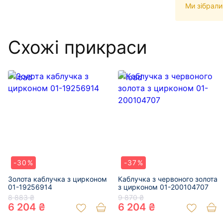
Ми зібрали
Схожі прикраси
-30%
-37%
Золота каблучка з цирконом
Каблучка з червоного золота
01-19256914
з цирконом 01-200104707
8 883 ₴
9 870 ₴
6 204 ₴
6 204 ₴