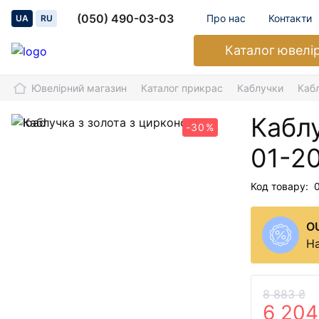
(050) 490-03-03
Про нас
Контакти
UA
RU
Каталог
ювелі
Ювелірний магазин
Каталог прикрас
Каблучки
Каб
Каблу
-30%
01-2
Код товару:
O
На
8 883 ₴
6 204