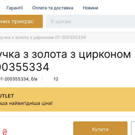
Гарантії
Оплата та доставка
Новини
рних прикрас
лучка з золота з цирконом 01-200355334
чка з золота з цирконом
00355334
01-200355334
, б/в
12
UTLET
ша найвигідніша ціна!
Купити
 ₴