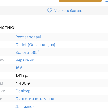
У список бажань
истики
Реставровані
Outlet (Остання ціна)
Золото 585˚
алу
Червоний
16.5
1.41 гр.
ам
4 400 ₴
чки
Солітер
ки
Синтетичне каміння
Для жінок