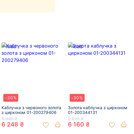
-30%
-30%
Каблучка з червоного золота
Золота каблучка з цирконом
з цирконом 01-200279406
01-200344131
8 946 ₴
8 820 ₴
6 248 ₴
6 160 ₴