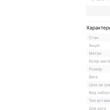
Характер
Стан
Акція
Метал
Колір мет
Розмір
Вага
Ціна за гр
Вид каблу
Тип встав
Для кого