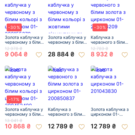
-30%
-30%
Золота каблучка у
Золота каблучка у
Каблучка з
червоному з білим
червоному з білим
червоного з білим
кольорі з
кольорі з жовтими
золота з цирконом
12 978 ₴
12 789 ₴
цирконом 01-
діамантами та
01-200376209
9 064 ₴
28 884 ₴
8 932 ₴
200155370
цирконом 01-
200943829
-17%
Золота каблучка у
Каблучка з
Золота каблучка з
червоному з білим
червоного з білим
цирконом 01-
кольорі з
золота з цирконом
201043830
13 041 ₴
цирконом 01-
01-200850837
10 868 ₴
12 789 ₴
12 789 ₴
200452499