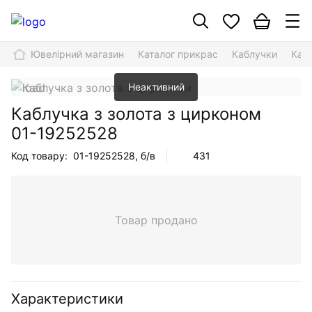
Ювелірний магазин
Каталог прикрас
Каблучки
Каб
Неактивний
Каблучка з золота з цирконом
01-19252528
Код товару:
01-19252528
, б/в
431
Товар продано
Характеристики