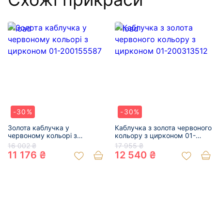
-30%
-30%
Золота каблучка у
Каблучка з золота червоного
червоному кольорі з
кольору з цирконом 01-
цирконом 01-200155587
200313512
16 002 ₴
17 955 ₴
11 176 ₴
12 540 ₴