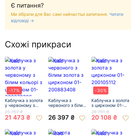
Є питання?
Ми зібрали для Вас самі найчастіші запитання.
Читати
відповіді →
Схожі прикраси
-17%
-30%
Каблучка з золота
Каблучка з
Каблучка з золота
у червоному з
червоного з білим
з цирконом 01-
білим кольорі з
золота з цирконом
200105112
25 767 ₴
28 791 ₴
цирконом 01-
01-200883408
21 473 ₴
26 397 ₴
20 108 ₴
200878306