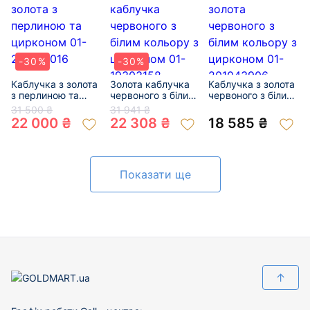
-30%
-30%
Каблучка з золота
Золота каблучка
Каблучка з золота
з перлиною та
червоного з білим
червоного з білим
цирконом 01-
кольору з
кольору з
31 500 ₴
31 941 ₴
200317016
цирконом 01-
цирконом 01-
22 000 ₴
22 308 ₴
18 585 ₴
19303158
201043906
Показати ще
↑