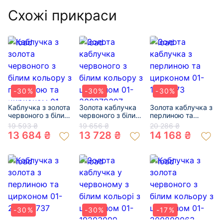
Схожі прикраси
-30%
-30%
-30%
Каблучка з золота
Золота каблучка
Золота каблучка з
червоного з білим
червоного з білим
перлиною та
кольору з
кольору з
цирконом 01-
19 593 ₴
19 656 ₴
20 286 ₴
перлиною та
цирконом 01-
19152173
13 684 ₴
13 728 ₴
14 168 ₴
цирконом 01-
200279397
200146520
-30%
-30%
-17%