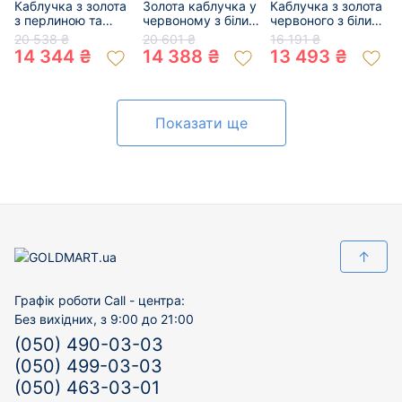
Каблучка з золота
Золота каблучка у
Каблучка з золота
з перлиною та
червоному з білим
червоного з білим
цирконом 01-
кольорі з
кольору з
20 538 ₴
20 601 ₴
16 191 ₴
200317737
цирконом 01-
цирконом 01-
14 344 ₴
14 388 ₴
13 493 ₴
19203099
200809063
Показати ще
↑
Графік роботи Call - центра:
Без вихідних, з 9:00 до 21:00
(050) 490-03-03
(050) 499-03-03
(050) 463-03-01