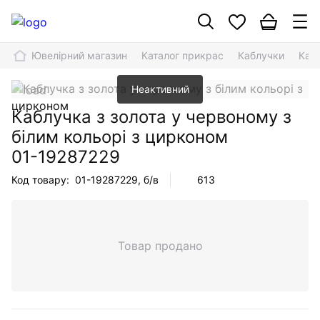
Ювелірний магазин
Каталог прикрас
Каблучки
Кабл
Неактивний
Каблучка з золота у червоному з
білим кольорі з цирконом
01-19287229
Код товару:
01-19287229
, б/в
613
Товар продано