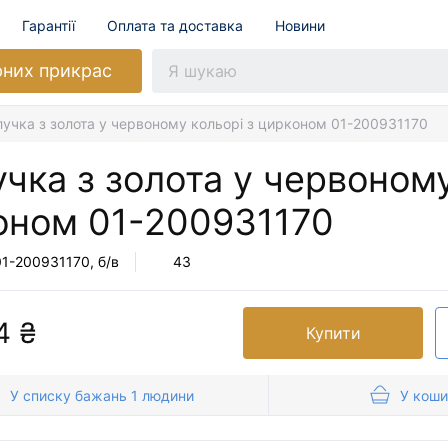
Гарантії
Оплата та доставка
Новини
рних прикрас
лучка з золота у червоному кольорі з цирконом 01-200931170
чка з золота у червоному
оном
01-200931170
01-200931170
, б/в
43
4 ₴
Купити
У списку бажань 1 людини
У коши