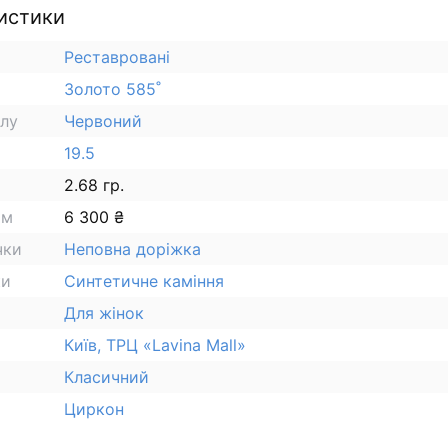
истики
Реставровані
Золото 585˚
алу
Червоний
19.5
2.68 гр.
ам
6 300 ₴
чки
Неповна доріжка
ки
Синтетичне каміння
Для жінок
Київ, ТРЦ «Lavina Mall»
Класичний
Циркон