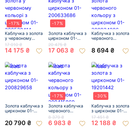
-17%
-17%
Каблучка з золота
Золота каблучка з
Каблучка з золота
у червоному
цирконом 01-
червоного
кольорі з
200633686
кольору з
17 010 ₴
20 475 ₴
цирконом 01-
цирконом 01-
14 175 ₴
17 063 ₴
8 694 ₴
200538414
200934286
-17%
-30%
Золота каблучка з
Золота каблучка
Каблучка з золота
цирконом 01-
червоного
з цирконом 01-
200829658
кольору з
19201442
8 379 ₴
17 451 ₴
цирконом 01-
20 790 ₴
6 983 ₴
12 188 ₴
200415869