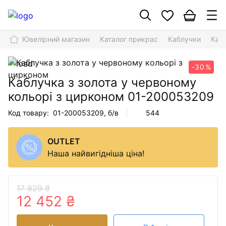
Ювелірний магазин
Каталог прикрас
Каблучки
Каб
-30%
Каблучка з золота у червоному
кольорі з цирконом
01-200053209
Код товару:
01-200053209
, б/в
544
OUTLET
Наша найвигідніша ціна!
17 829 ₴
12 452 ₴