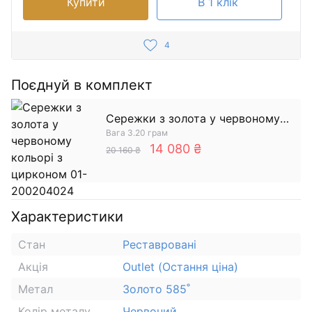
Купити
В 1 клік
4
Поєднуй в комплект
Сережки з золота у червоному
Вага 3.20 грам
кольорі з цирконом
14 080 ₴
20 160 ₴
Характеристики
Стан
Реставровані
Акція
Outlet (Остання ціна)
Метал
Золото 585˚
Колір металу
Червоний