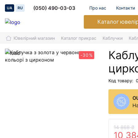
(050) 490-03-03
Про нас
Контакти
UA
RU
Каталог
ювелі
Ювелірний магазин
Каталог прикрас
Каблучки
Кабл
Каблу
-30%
цирк
Код товару:
O
На
14 868 ₴
10 38