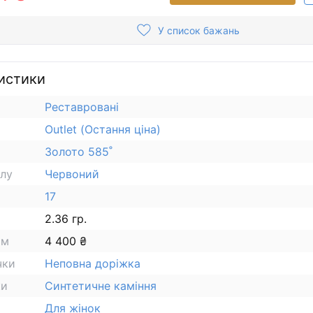
У список бажань
истики
Реставровані
Outlet (Остання ціна)
Золото 585˚
алу
Червоний
17
2.36 гр.
ам
4 400 ₴
чки
Неповна доріжка
ки
Синтетичне каміння
Для жінок