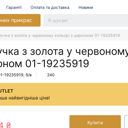
Гарантії
Оплата та доставка
Новини
рних прикрас
учка з золота у червоному кольорі з цирконом 01-19235919
чка з золота у червоному
оном
01-19235919
01-19235919
, б/в
240
UTLET
ша найвигідніша ціна!
Купити
4 ₴