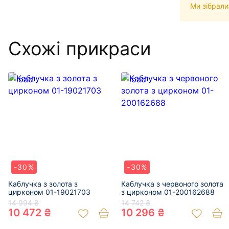
Ми зібрали
Схожі прикраси
-30%
-30%
Каблучка з золота з
Каблучка з червоного золота
цирконом 01-19021703
з цирконом 01-200162688
14 994 ₴
14 742 ₴
10 472 ₴
10 296 ₴