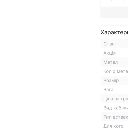
Характер
Стан
Акція
Метал
Колір мет
Розмір
Вага
Ціна за гр
Вид каблу
Тип встав
Для кого