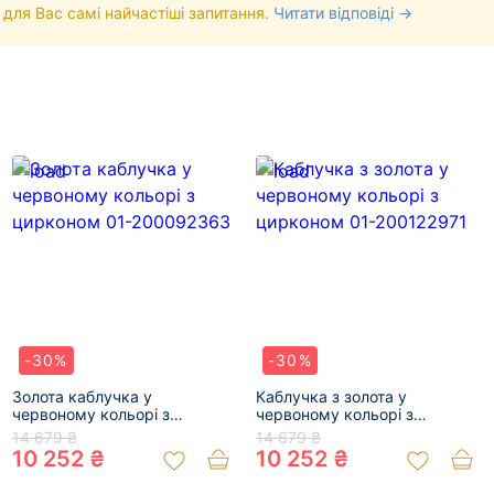
 для Вас самі найчастіші запитання.
Читати відповіді →
-30%
-30%
Золота каблучка у
Каблучка з золота у
червоному кольорі з
червоному кольорі з
цирконом 01-200092363
цирконом 01-200122971
14 679 ₴
14 679 ₴
10 252 ₴
10 252 ₴