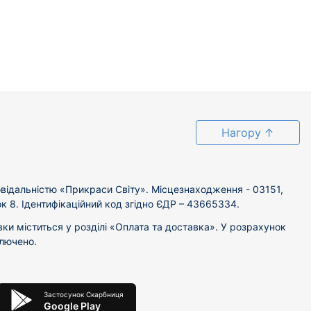
Нагору
↑
відальністю «Прикраси Світу». Місцезнаходження - 03151,
ок 8. Ідентифікаційний код згідно ЄДР – 43665334.
вки міститься у розділі «Оплата та доставка». У розрахунок
ключено.
Застосунок Скарбниця
Google Play