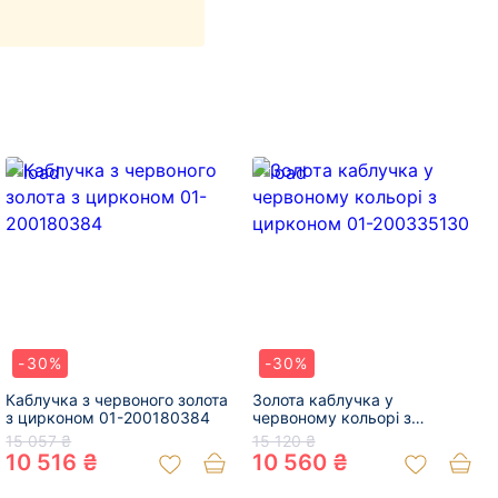
-30%
-30%
Каблучка з червоного золота
Золота каблучка у
з цирконом 01-200180384
червоному кольорі з
цирконом 01-200335130
15 057 ₴
15 120 ₴
10 516 ₴
10 560 ₴