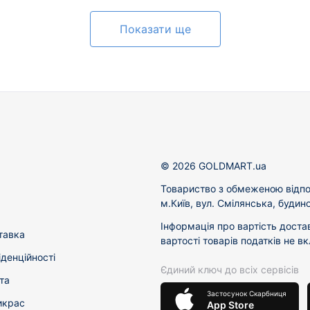
Показати ще
© 2026 GOLDMART.ua
Товариство з обмеженою відпо
м.Київ, вул. Смілянська, будин
Інформація про вартість доста
тавка
вартості товарів податків не в
іденційності
Єдиний ключ до всіх сервісів
та
Застосунок Скарбниця
икрас
App Store