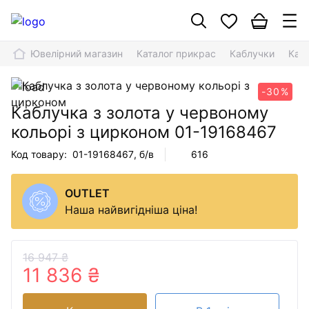
Ювелірний магазин
Каталог прикрас
Каблучки
Кабл
-30%
Каблучка з золота у червоному
кольорі з цирконом
01-19168467
Код товару:
01-19168467
, б/в
616
OUTLET
Наша найвигідніша ціна!
16 947 ₴
11 836 ₴