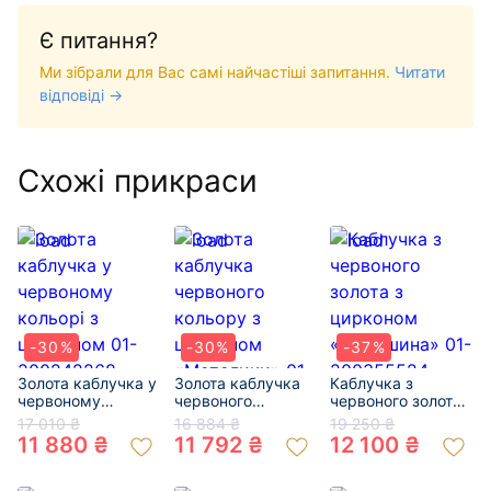
Є питання?
Ми зібрали для Вас самі найчастіші запитання.
Читати
відповіді →
Схожі прикраси
-30%
-30%
-37%
Золота каблучка у
Золота каблучка
Каблучка з
червоному
червоного
червоного золота
кольорі з
кольору з
з цирконом
17 010 ₴
16 884 ₴
19 250 ₴
цирконом 01-
цирконом
«Конюшина» 01-
11 880 ₴
11 792 ₴
12 100 ₴
200242268
«Метелики» 01-
200355524
200366078