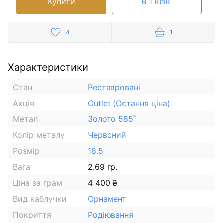
Купити
В 1 клік
4
1
Характеристики
Стан
Реставровані
Акція
Outlet (Остання ціна)
Метал
Золото 585˚
Колір металу
Червоний
Розмір
18.5
Вага
2.69 гр.
Ціна за грам
4 400 ₴
Вид каблучки
Орнамент
Покриття
Родіювання