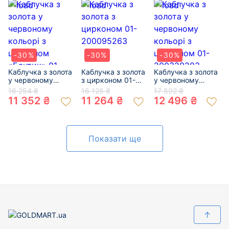
-30%
-30%
-30%
Каблучка з золота
Каблучка з золота
Каблучка з золота
у червоному
з цирконом 01-
у червоному
кольорі з
200095263
кольорі з
16 254 ₴
16 128 ₴
17 892 ₴
цирконом
цирконом 01-
11 352 ₴
11 264 ₴
12 496 ₴
«Бантик» 01-
200320203
200244645
Показати ще
↑