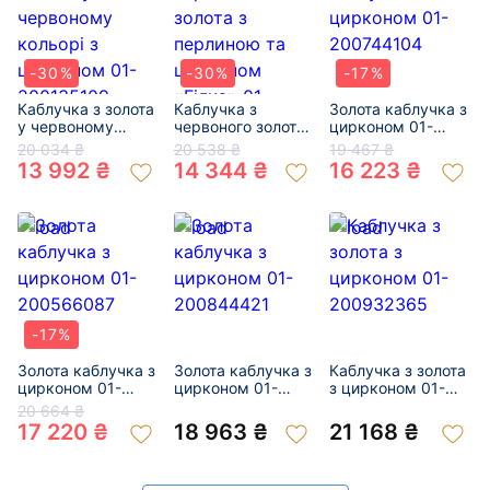
-30%
-30%
-17%
Каблучка з золота
Каблучка з
Золота каблучка з
у червоному
червоного золота
цирконом 01-
кольорі з
з перлиною та
200744104
20 034 ₴
20 538 ₴
19 467 ₴
цирконом 01-
цирконом «Гілка»
13 992 ₴
14 344 ₴
16 223 ₴
200135109
01-200252925
-17%
Золота каблучка з
Золота каблучка з
Каблучка з золота
цирконом 01-
цирконом 01-
з цирконом 01-
200566087
200844421
200932365
20 664 ₴
17 220 ₴
18 963 ₴
21 168 ₴