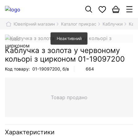
Ювелірний магазин
Каталог прикрас
Каблучки
Каб
Неактивний
Каблучка з золота у червоному
кольорі з цирконом
01-19097200
Код товару:
01-19097200
, б/в
664
Товар продано
Характеристики