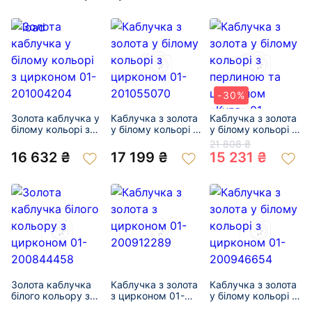
-30%
Золота каблучка у
Каблучка з золота
Каблучка з золота
білому кольорі з
у білому кольорі з
у білому кольорі з
цирконом 01-
цирконом 01-
перлиною та
21 808 ₴
201004204
201055070
цирконом «Куля»
16 632 ₴
17 199 ₴
15 231 ₴
01-200383518
Золота каблучка
Каблучка з золота
Каблучка з золота
білого кольору з
з цирконом 01-
у білому кольорі з
цирконом 01-
200912289
цирконом 01-