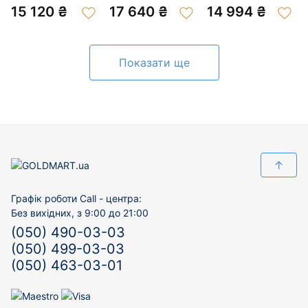
200844458
200946654
15 120 ₴
17 640 ₴
14 994 ₴
Показати ще
↑
Графік роботи Call - центра:
Без вихідних, з 9:00 до 21:00
(050) 490-03-03
(050) 499-03-03
(050) 463-03-01