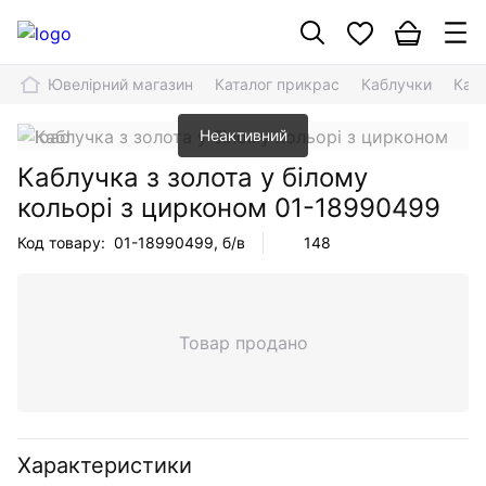
Ювелірний магазин
Каталог прикрас
Каблучки
Кабл
Неактивний
Каблучка з золота у білому
кольорі з цирконом
01-18990499
Код товару:
01-18990499
, б/в
148
Товар продано
Характеристики