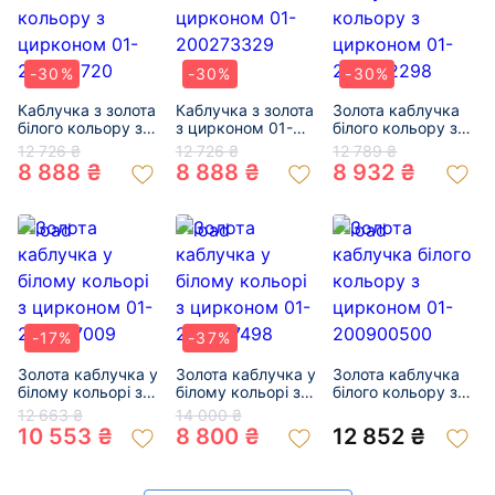
-30%
-30%
-30%
Каблучка з золота
Каблучка з золота
Золота каблучка
білого кольору з
з цирконом 01-
білого кольору з
цирконом 01-
200273329
цирконом 01-
12 726 ₴
12 726 ₴
12 789 ₴
200185720
200292298
8 888 ₴
8 888 ₴
8 932 ₴
-17%
-37%
Золота каблучка у
Золота каблучка у
Золота каблучка
білому кольорі з
білому кольорі з
білого кольору з
цирконом 01-
цирконом 01-
цирконом 01-
12 663 ₴
14 000 ₴
200837009
200087498
200900500
10 553 ₴
8 800 ₴
12 852 ₴