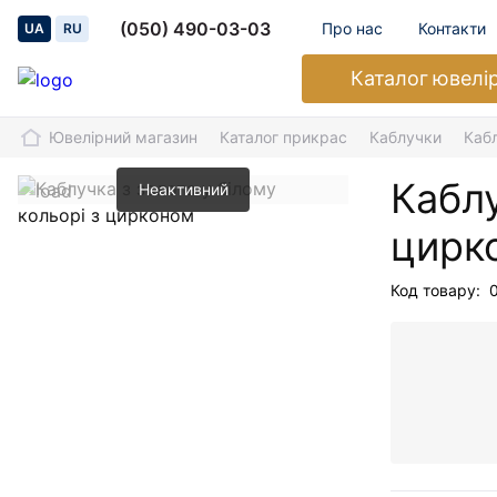
(050) 490-03-03
Про нас
Контакти
UA
RU
Каталог
ювелі
Ювелірний магазин
Каталог прикрас
Каблучки
Кабл
Каблу
Неактивний
цирк
Код товару: