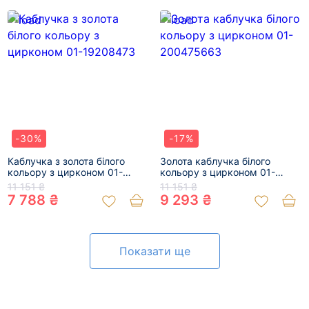
-30%
-17%
Каблучка з золота білого
Золота каблучка білого
кольору з цирконом 01-
кольору з цирконом 01-
19208473
200475663
11 151 ₴
11 151 ₴
7 788 ₴
9 293 ₴
Показати ще