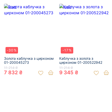
-30%
-17%
Золота каблучка з цирконом
Каблучка з золота з
01-200045273
цирконом 01-200522942
11 214 ₴
11 214 ₴
7 832 ₴
9 345 ₴