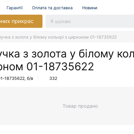
Гарантії
Оплата та доставка
Новини
рних прикрас
учка з золота у білому кольорі з цирконом 01-18735622
чка з золота у білому кол
оном
01-18735622
01-18735622
, б/в
332
Товар продано