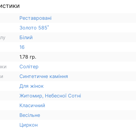
истики
Реставровані
Золото 585˚
алу
Білий
16
1.78 гр.
чки
Солітер
ки
Синтетичне каміння
Для жінок
Житомир, Небесної Сотні
Класичний
Весільне
Циркон