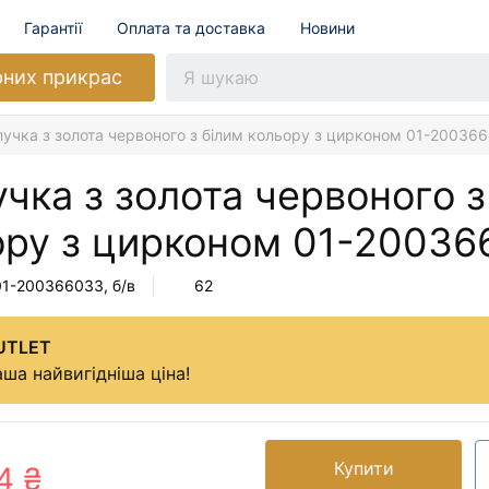
Гарантії
Оплата та доставка
Новини
рних прикрас
лучка з золота червоного з білим кольору з цирконом 01-20036
чка з золота червоного з
ору з цирконом
01-20036
01-200366033
, б/в
62
UTLET
ша найвигідніша ціна!
Купити
4 ₴