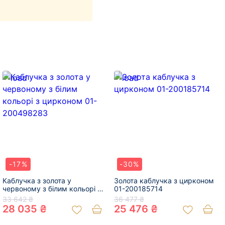
-17%
-30%
Каблучка з золота у
Золота каблучка з цирконом
червоному з білим кольорі з
01-200185714
цирконом 01-200498283
33 642 ₴
36 477 ₴
28 035 ₴
25 476 ₴