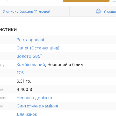
У списку бажань 11 людей
У коши
истики
Реставровані
Outlet (Остання ціна)
Золото 585˚
алу
Комбінований
, Червоний з білим
17.5
6.31 гр.
ам
4 400 ₴
чки
Неповна доріжка
ки
Синтетичне каміння
Для жінок