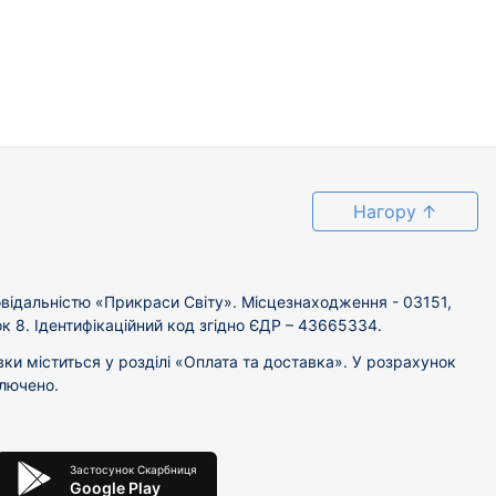
Нагору
↑
відальністю «Прикраси Світу». Місцезнаходження - 03151,
ок 8. Ідентифікаційний код згідно ЄДР – 43665334.
вки міститься у розділі «Оплата та доставка». У розрахунок
ключено.
Застосунок Скарбниця
Google Play