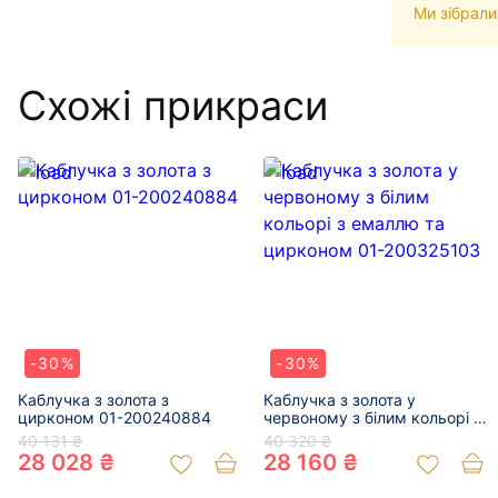
Ми зібрали
Схожі прикраси
-30%
-30%
Каблучка з золота з
Каблучка з золота у
цирконом 01-200240884
червоному з білим кольорі з
емаллю та цирконом 01-
40 131 ₴
40 320 ₴
200325103
28 028 ₴
28 160 ₴