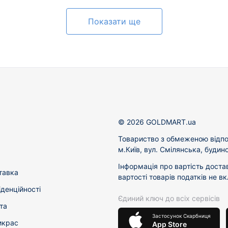
Показати ще
© 2026 GOLDMART.ua
Товариство з обмеженою відпо
м.Київ, вул. Смілянська, будин
Інформація про вартість доста
тавка
вартості товарів податків не в
іденційності
Єдиний ключ до всіх сервісів
та
Застосунок Скарбниця
икрас
App Store