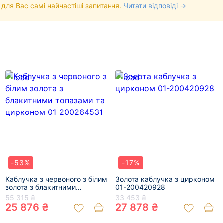
 для Вас самі найчастіші запитання.
Читати відповіді →
-53%
-17%
Каблучка з червоного з білим
Золота каблучка з цирконом
золота з блакитними
01-200420928
топазами та цирконом 01-
55 315 ₴
33 453 ₴
200264531
25 876 ₴
27 878 ₴