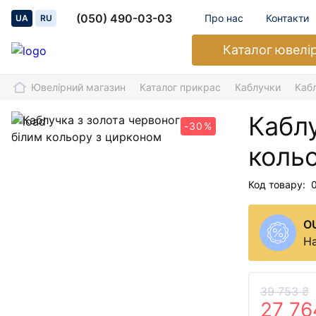
(050) 490-03-03
Про нас
Контакти
UA
RU
Каталог
ювелі
Ювелірний магазин
Каталог прикрас
Каблучки
Каб
Каблу
-30%
коль
Код товару:
O
На
39 753 ₴
27 76