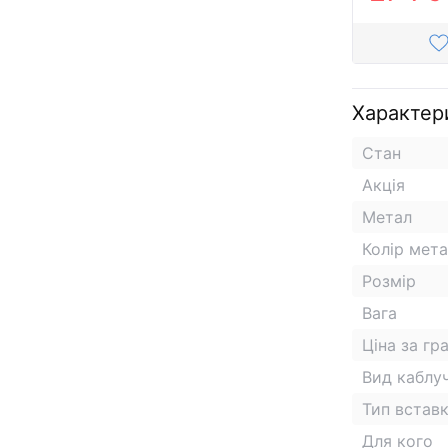
Характер
Стан
Акція
Метал
Колір мет
Розмір
Вага
Ціна за гр
Вид каблу
Тип встав
Для кого