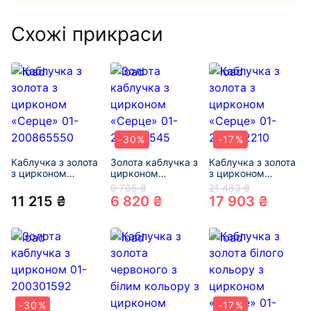
Схожі прикраси
-30%
-17%
Каблучка з золота
Золота каблучка з
Каблучка з золота
з цирконом
цирконом
з цирконом
«Серце» 01-
«Серце» 01-
«Серце» 01-
9 765 ₴
21 483 ₴
200865550
200170545
200532210
11 215 ₴
6 820 ₴
17 903 ₴
-30%
-17%