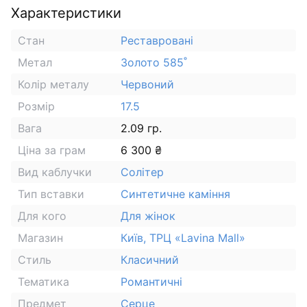
Характеристики
Стан
Реставровані
Метал
Золото 585˚
Колір металу
Червоний
Розмір
17.5
Вага
2.09 гр.
Ціна за грам
6 300 ₴
Вид каблучки
Солітер
Тип вставки
Синтетичне каміння
Для кого
Для жінок
Магазин
Київ, ТРЦ «Lavina Mall»
Стиль
Класичний
Тематика
Романтичні
Предмет
Серце