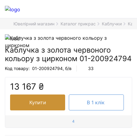
Ювелірний магазин
Каталог прикрас
Каблучки
Каб
Каблучка з золота червоного
кольору з цирконом
01-200924794
Код товару:
01-200924794
, б/в
33
13 167 ₴
Купити
В 1 клік
4