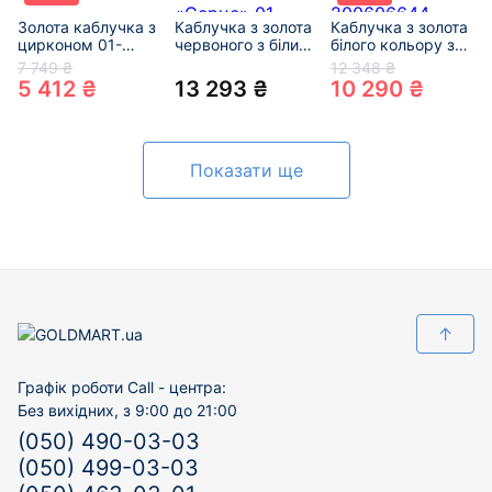
Золота каблучка з
Каблучка з золота
Каблучка з золота
цирконом 01-
червоного з білим
білого кольору з
200301592
кольору з
цирконом
7 749 ₴
12 348 ₴
цирконом
«Серце» 01-
5 412 ₴
13 293 ₴
10 290 ₴
«Серце» 01-
200606644
200838953
Показати ще
↑
Графік роботи Call - центра:
Без вихідних, з 9:00 до 21:00
(050) 490-03-03
(050) 499-03-03