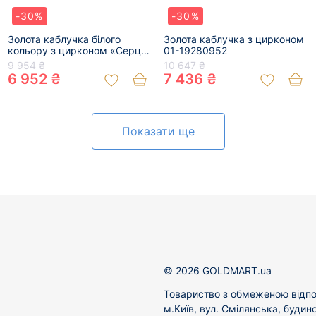
-30%
-30%
Золота каблучка білого
Золота каблучка з цирконом
кольору з цирконом «Серце»
01-19280952
01-200379280
9 954 ₴
10 647 ₴
6 952 ₴
7 436 ₴
Показати ще
© 2026 GOLDMART.ua
Товариство з обмеженою відпо
м.Київ, вул. Смілянська, будин