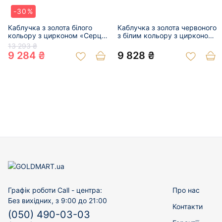
-30%
Каблучка з золота білого
Каблучка з золота червоного
кольору з цирконом «Серце»
з білим кольору з цирконом
01-200155557
«Серця» 01-200950092
13 293 ₴
9 284 ₴
9 828 ₴
Графік роботи Call - центра:
Про нас
Без вихідних, з 9:00 до 21:00
Контакти
(050) 490-03-03