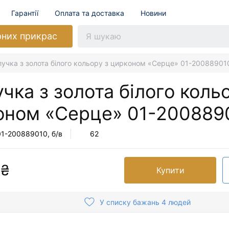
Гарантії
Оплата та доставка
Новини
рних прикрас
лучка з золота білого кольору з цирконом «Серце» 01-20088901
чка з золота білого коль
оном «Серце»
01-200889
01-200889010
, б/в
62
 ₴
Купити
У списку бажань 4 людей