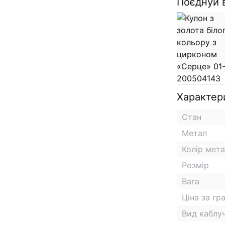
Поєднуй 
Характер
Стан
Метал
Колір мет
Розмір
Вага
Ціна за гр
Вид каблу