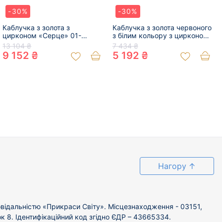
-30%
-30%
Каблучка з золота з
Каблучка з золота червоного
цирконом «Серце» 01-
з білим кольору з цирконом
200254786
01-200366719
13 104 ₴
7 434 ₴
9 152 ₴
5 192 ₴
Нагору
↑
відальністю «Прикраси Світу». Місцезнаходження - 03151,
ок 8. Ідентифікаційний код згідно ЄДР – 43665334.