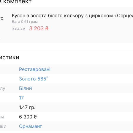
в комплект
Кулон з золота білого кольору з цирконом «Серце
Вага 0.61 грам
3 203 ₴
3 843 ₴
истики
Реставровані
Золото 585˚
алу
Білий
17
1.47 гр.
ам
6 300 ₴
чки
Орнамент