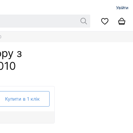
Увійти
0
ору з
010
Купити в 1 клік