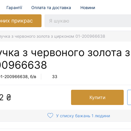
Гарантії
Оплата та доставка
Новини
рних прикрас
лучка з червоного золота з цирконом 01-200966638
чка з червоного золота 
00966638
01-200966638
, б/в
33
2 ₴
Купити
У списку бажань 1 людини