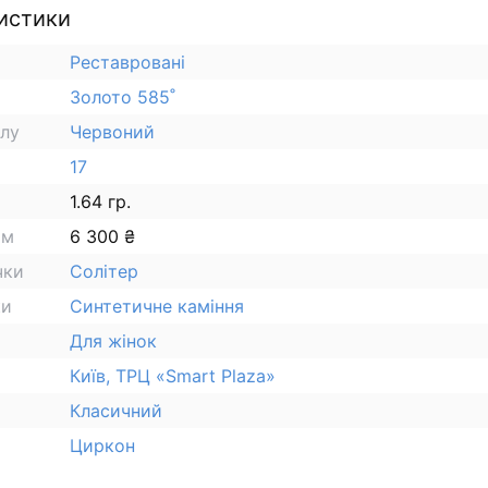
истики
Реставровані
Золото 585˚
алу
Червоний
17
1.64 гр.
ам
6 300 ₴
чки
Солітер
ки
Синтетичне каміння
Для жінок
Київ, ТРЦ «Smart Plaza»
Класичний
Циркон