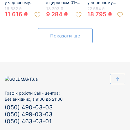
у червоному
з цирконом 01-
у червоному
кольорі з
200374444
кольорі з
16 632 ₴
13 293 ₴
22 554 ₴
цирконом 01-
цирконом 01-
11 616 ₴
9 284 ₴
18 795 ₴
200349638
200748239
Показати ще
↑
Графік роботи Call - центра:
Без вихідних, з 9:00 до 21:00
(050) 490-03-03
(050) 499-03-03
(050) 463-03-01