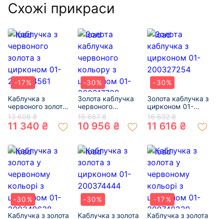
Схожі прикраси
-17%
-30%
-30%
Каблучка з
Золота каблучка
Золота каблучка з
червоного золота
червоного
цирконом 01-
з цирконом 01-
кольору з
200327254
13 608 ₴
15 687 ₴
16 632 ₴
200364561
цирконом 01-
11 340 ₴
10 956 ₴
11 616 ₴
200317708
-30%
-30%
-17%
Каблучка з золота
Каблучка з золота
Каблучка з золота