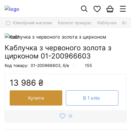
Ювелірний магазин
Каталог прикрас
Каблучки
Каб
Каблучка з червоного золота з
цирконом
01-200966603
Код товару:
01-200966603
, б/в
155
13 986 ₴
Купити
В 1 клік
12