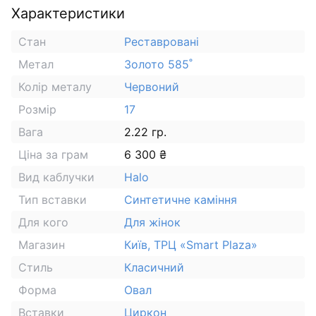
Характеристики
Стан
Реставровані
Метал
Золото 585˚
Колір металу
Червоний
Розмір
17
Вага
2.22 гр.
Ціна за грам
6 300 ₴
Вид каблучки
Halo
Тип вставки
Синтетичне каміння
Для кого
Для жінок
Магазин
Київ, ТРЦ «Smart Plaza»
Стиль
Класичний
Форма
Овал
Вставки
Циркон