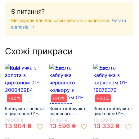
Є питання?
Ми зібрали для Вас самі найчастіші запитання.
Читати
відповіді →
Схожі прикраси
-30%
-30%
-30%
Каблучка з золота
Золота каблучка
Золота каблучка з
з цирконом 01-
червоного
цирконом 01-
200046984
кольору з
19076370
19 908 ₴
19 467 ₴
19 089 ₴
цирконом 01-
13 904 ₴
13 596 ₴
13 332 ₴
19303137