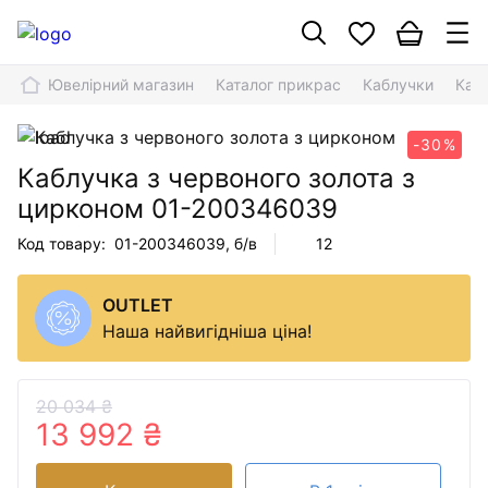
Ювелірний магазин
Каталог прикрас
Каблучки
Каб
-30%
Каблучка з червоного золота з
цирконом
01-200346039
Код товару:
01-200346039
, б/в
12
OUTLET
Наша найвигідніша ціна!
20 034 ₴
13 992 ₴