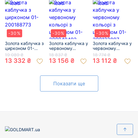
-30%
-30%
-30%
Золота каблучка з
Золота каблучка у
Золота каблучка у
цирконом 01-
червоному
червоному
200188773
кольорі з
кольорі з
19 089 ₴
18 837 ₴
18 774 ₴
цирконом 01-
цирконом 01-
13 332 ₴
13 156 ₴
13 112 ₴
200040402
200122897
Показати ще
↑