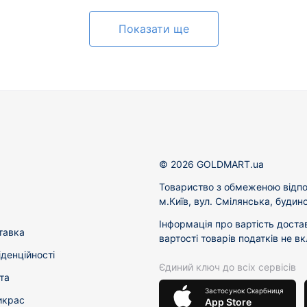
Показати ще
© 2026 GOLDMART.ua
Товариство з обмеженою відпо
м.Київ, вул. Смілянська, будин
Інформація про вартість доста
тавка
вартості товарів податків не в
іденційності
Єдиний ключ до всіх сервісів
та
Застосунок Скарбниця
икрас
App Store