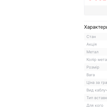
Характер
Стан
Акція
Метал
Колір мет
Розмір
Вага
Ціна за гр
Вид каблу
Тип встав
Для кого