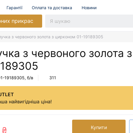
Гарантії
Оплата та доставка
Новини
рних прикрас
лучка з червоного золота з цирконом 01-19189305
чка з червоного золота 
9189305
01-19189305
, б/в
311
UTLET
ша найвигідніша ціна!
Купити
 ₴