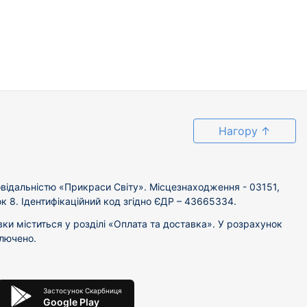
Нагору
↑
відальністю «Прикраси Світу». Місцезнаходження - 03151,
ок 8. Ідентифікаційний код згідно ЄДР – 43665334.
вки міститься у розділі «Оплата та доставка». У розрахунок
ключено.
Застосунок Скарбниця
Google Play