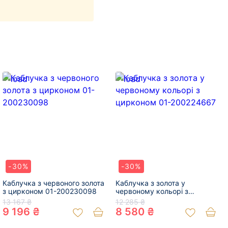
-30%
-30%
Каблучка з червоного золота
Каблучка з золота у
з цирконом 01-200230098
червоному кольорі з
цирконом 01-200224667
13 167 ₴
12 285 ₴
9 196 ₴
8 580 ₴