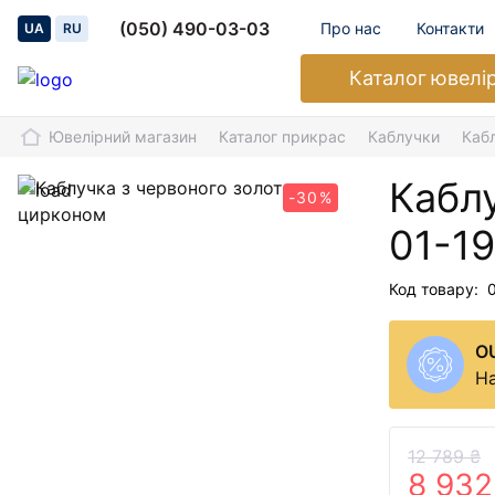
(050) 490-03-03
Про нас
Контакти
UA
RU
Каталог
ювелі
Ювелірний магазин
Каталог прикрас
Каблучки
Каб
Каблу
-30%
01-1
Код товару:
O
На
12 789 ₴
8 932