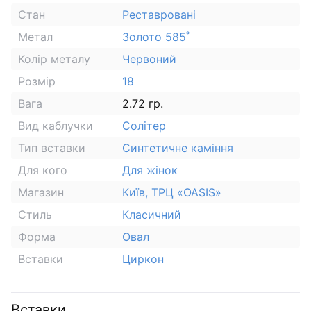
Стан
Реставровані
Метал
Золото 585˚
Колір металу
Червоний
Розмір
18
Вага
2.72 гр.
Вид каблучки
Солітер
Тип вставки
Синтетичне каміння
Для кого
Для жінок
Магазин
Київ, ТРЦ «OASIS»
Стиль
Класичний
Форма
Овал
Вставки
Циркон
Вставки