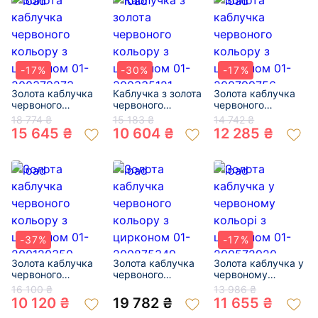
-17%
-30%
-17%
Золота каблучка
Каблучка з золота
Золота каблучка
червоного
червоного
червоного
кольору з
кольору з
кольору з
18 774 ₴
15 183 ₴
14 742 ₴
цирконом 01-
цирконом 01-
цирконом 01-
15 645 ₴
10 604 ₴
12 285 ₴
200379273
200335121
200799756
-37%
-17%
Золота каблучка
Золота каблучка
Золота каблучка у
червоного
червоного
червоному
кольору з
кольору з
кольорі з
16 100 ₴
13 986 ₴
цирконом 01-
цирконом 01-
цирконом 01-
10 120 ₴
19 782 ₴
11 655 ₴
200120350
200875349
200572920