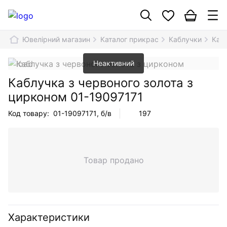
Ювелірний магазин
Каталог прикрас
Каблучки
Кабл
Неактивний
Каблучка з червоного золота з
цирконом
01-19097171
Код товару:
01-19097171
, б/в
197
Товар продано
Характеристики