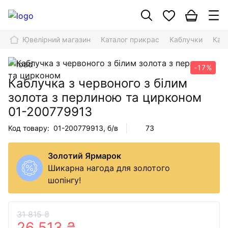
Ювелірний магазин
Каталог прикрас
Каблучки
Кабл
-17%
Каблучка з червоного з білим
золота з перлиною та цирконом
01-200779913
Код товару:
01-200779913
, б/в
73
Золотий Ярмарок
Шикарна нагода для золотого
шопінгу!
31 815 ₴
26 513 ₴