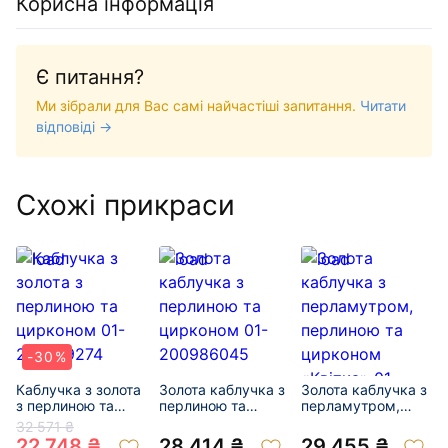
Корисна інформація
Є питання?
Ми зібрали для Вас самі найчастіші запитання.
Читати
відповіді →
Схожі прикраси
-30%
Каблучка з золота
Золота каблучка з
Золота каблучка з
з перлиною та
перлиною та
перламутром,
цирконом 01-
цирконом 01-
перлиною та
32 571 ₴
200379274
200986045
цирконом
22 748 ₴
28 414 ₴
29 455 ₴