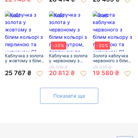
«Квітка» 01-
200976000
-30%
-30%
Каблучка з золота
Каблучка з золота
Золота каблучка
у жовтому з білим
у червоному з
червоного з білим
кольорі з
білим кольорі з
кольору з
29 799 ₴
28 035 ₴
перлиною та
перламутром,
перлиною та
25 767 ₴
20 812 ₴
19 580 ₴
цирконом 01-
перлиною та
цирконом 01-
200839022
цирконом
200109843
«Квітка» 01-
200349687
Показати ще